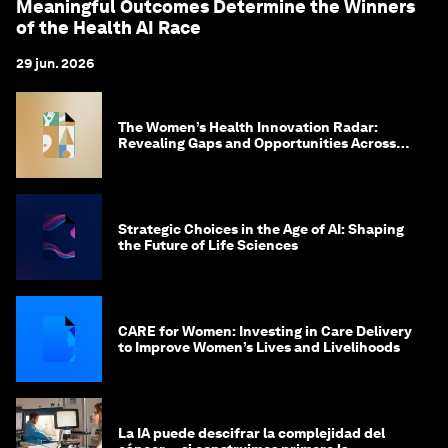
Meaningful Outcomes Determine the Winners
of the Health AI Race
29 jun. 2026
The Women’s Health Innovation Radar:
Revealing Gaps and Opportunities Across
the Science-to-Patient Journey
Strategic Choices in the Age of AI: Shaping
the Future of Life Sciences
CARE for Women: Investing in Care Delivery
to Improve Women’s Lives and Livelihoods
La IA puede descifrar la complejidad del