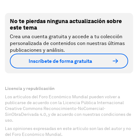
No te pierdas ninguna actualización sobre
este tema
Crea una cuenta gratuita y accede a tu colección
personalizada de contenidos con nuestras últimas
publicaciones y análisis.
Inscríbete de forma gratuita
Licencia y republicación
Los artículos del Foro Económico Mundial pueden volver a
publicarse de acuerdo con la Licencia Pública Internacional
Creative Commons Reconocimiento-NoComercial-
SinObraDerivada 4.0, y de acuerdo con nuestras condiciones de
uso.
Las opiniones expresadas en este artículo son las del autor y no
del Foro Económico Mundial.