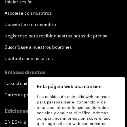
Iniciar sesión
Asóciese con nosotros
Conviértase en miembro
Regístrese para recibir nuestras notas de prensa
Suscríbase a nuestros boletines
Contacte con nosotros
Enlaces directos
La sostenibilidad en el Foro
Esta página web usa cookies
Carreras profesionales
Las cookies de este sitio web se usan
para personalizar el contenido y los
anuncios, ofrecer funciones de redes
Ediciones en otros idiomas
sociales y analizar el tráfico. Además,
compartimos información sobre el uso
EN
ES
中文
日本語
▪
▪
▪
que haga del sitio web con nuestros