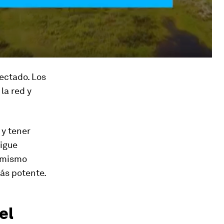
nectado. Los
la red y
 y tener
sigue
l mismo
ás potente.
el