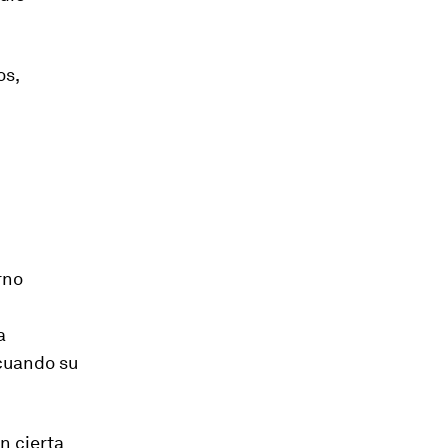
os,
rno
a
 cuando su
n cierta