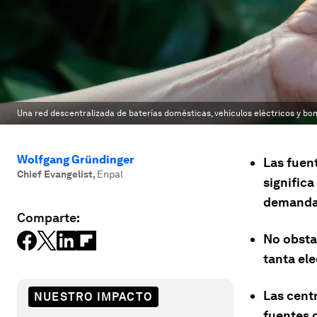
Una red descentralizada de baterías domésticas, vehículos eléctricos y bo
Wolfgang Gründinger
Las fuent
Chief Evangelist
,
Enpal
significa
demanda 
Comparte:
No obstan
tanta ele
Las centr
NUESTRO IMPACTO
fuentes 