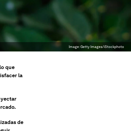
Image:
Getty Images/iStockphoto
 lo que
isfacer la
nyectar
ercado.
lizadas de
guir