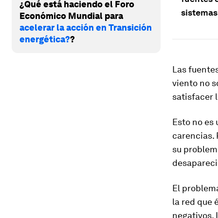
¿Qué está haciendo el Foro
sistemas
Económico Mundial para
acelerar la acción en Transición
energética?
?
Las fuentes
viento no s
satisfacer
Esto no es
carencias. 
su problema
desapareci
El problema
la red que 
negativos. 