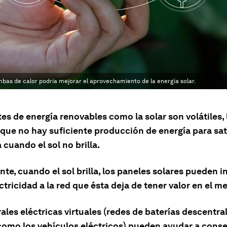
mbas de calor podría mejorar el aprovechamiento de la energía solar.
es de energía renovables como la solar son volátiles,
 que no hay suficiente producción de energía para sat
cuando el sol no brilla.
te, cuando el sol brilla, los paneles solares pueden i
ctricidad a la red que ésta deja de tener valor en el m
ales eléctricas virtuales (redes de baterías descentra
como los vehículos eléctricos) pueden ayudar a conse