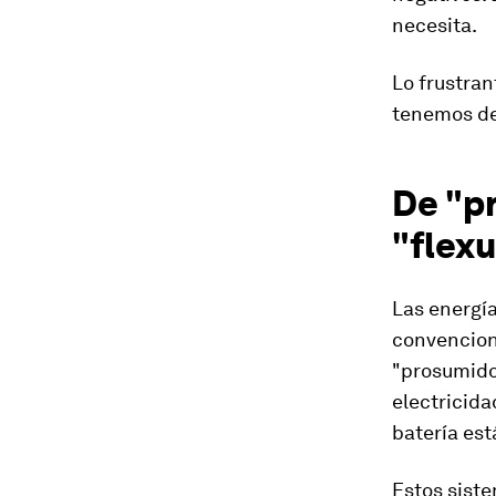
necesita.
Lo frustran
tenemos dem
De "p
"flex
Las energí
convencion
"prosumido
electricida
batería es
Estos siste