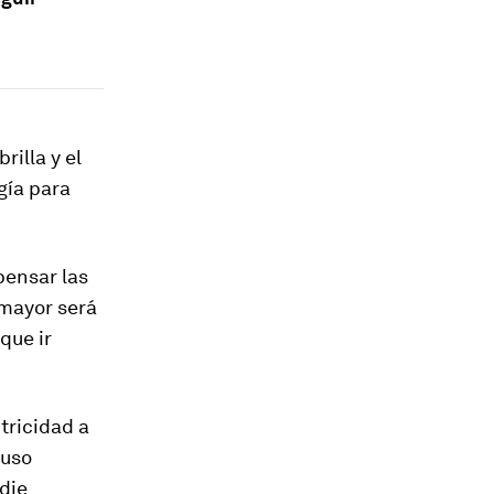
rilla y el
gía para
pensar las
 mayor será
que ir
tricidad a
luso
die