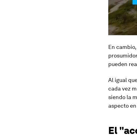
En cambio, 
prosumidore
pueden rea
Al igual qu
cada vez má
siendo la m
aspecto en
El "ac