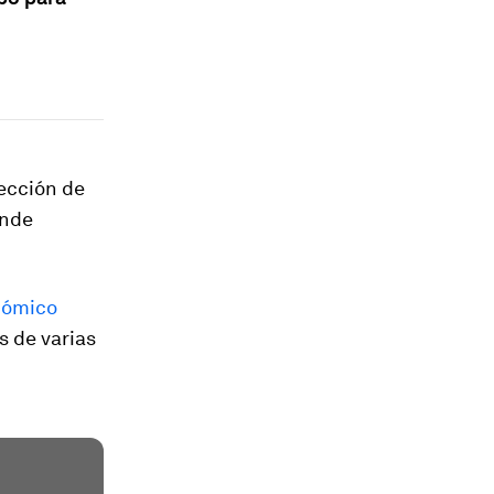
rección de
ónde
nómico
s de varias