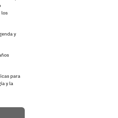
o
 los
agenda y
años
icas para
ía y la