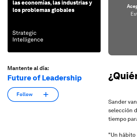
las economías, las industrias y
Acep
los problemas globales
Es
Mantente al día:
¿Quién
Future of Leadership
Follow
Sander van
selección d
tiempo para
"Un hábito