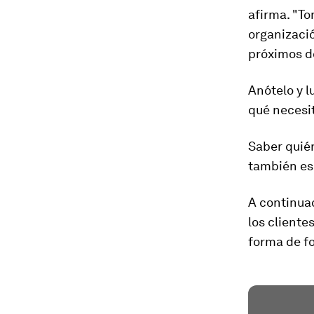
afirma. "T
organizació
próximos do
Anótelo y l
qué necesit
Saber quié
también es 
A continua
los clientes
forma de fo