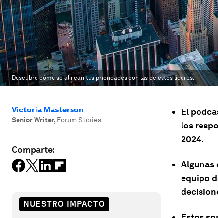
Descubre cómo se alinean tus prioridades con las de estos líderes.
Victoria Masterson
El podca
Senior Writer
,
Forum Stories
los resp
2024.
Comparte:
Algunas 
equipo d
decision
NUESTRO IMPACTO
Estos so