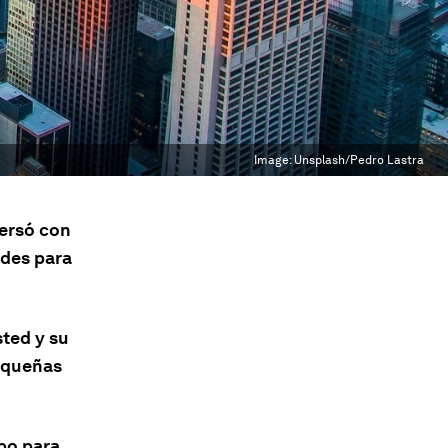
Image:
Unsplash/Pedro Lastra
ersó con
ades para
ted y su
equeñas
po para