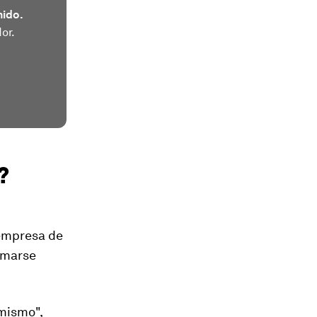
nido.
or.
?
 empresa de
tomarse
mismo",