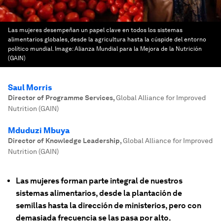
Las mujeres desempeñan un papel clave en todos los sistemas
alimentarios globales, desde la agricultura hasta la cúspide del entorno
político mundial.
Image:
Alianza Mundial para la Mejora de la Nutrición
(GAIN)
Saul Morris
Director of Programme Services
,
Global Alliance for Improved
Nutrition (GAIN)
Mduduzi Mbuya
Director of Knowledge Leadership
,
Global Alliance for Improved
Nutrition (GAIN)
Las mujeres forman parte integral de nuestros
sistemas alimentarios, desde la plantación de
semillas hasta la dirección de ministerios, pero con
demasiada frecuencia se las pasa por alto.