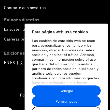
Contacte con nosotros
Enlaces directos
La sostenibilidad en el Foro
Esta página web usa cookies
Carreras profesionales
Las cookies de este sitio web se usan
para personalizar el contenido y los
anuncios, ofrecer funciones de redes
Ediciones en otros idiomas
sociales y analizar el tráfico. Además,
compartimos información sobre el uso
EN
ES
中文
日本語
▪
▪
▪
que haga del sitio web con nuestros
partners de redes sociales, publicidad y
análisis web, quienes pueden
combinarla con otra información que les
haya proporcionado o que hayan
recopilado a partir del uso que haya
Denegar
hecho de sus servicios.
Política de privacidad y normas de uso
Permitir todas
Sitemap