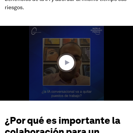
riesgos.
0
seconds
of
4
minutes,
38
seconds
¿Por qué es importante la
colaboración para un