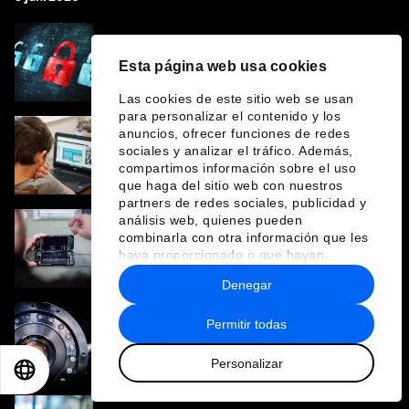
Cómo la IA podría ayudar a combatir el
Esta página web usa cookies
crimen financiero reinventando la
integridad
Las cookies de este sitio web se usan
para personalizar el contenido y los
anuncios, ofrecer funciones de redes
La innovación digital y la gobernanza no son
sociales y analizar el tráfico. Además,
opuestas, son inseparables
compartimos información sobre el uso
que haga del sitio web con nuestros
partners de redes sociales, publicidad y
análisis web, quienes pueden
combinarla con otra información que les
Pasaportes digitales: ¿Cuándo aporta valor
haya proporcionado o que hayan
la transparencia a los productos circulares?
recopilado a partir del uso que haya
Denegar
hecho de sus servicios.
Permitir todas
Por qué la seguridad cuántica es una
cuestión que los líderes no pueden ignorar
Personalizar
en este momento
EN
ES
中文
日本語