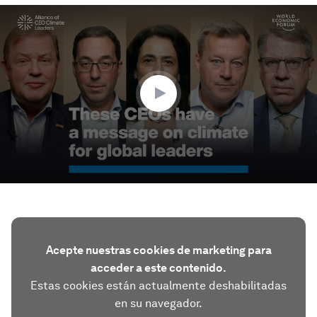
0
seconds
of
4
minutes,
44
seconds
Acepte nuestras cookies de marketing para
acceder a este contenido.
Estas cookies están actualmente deshabilitadas
en su navegador.