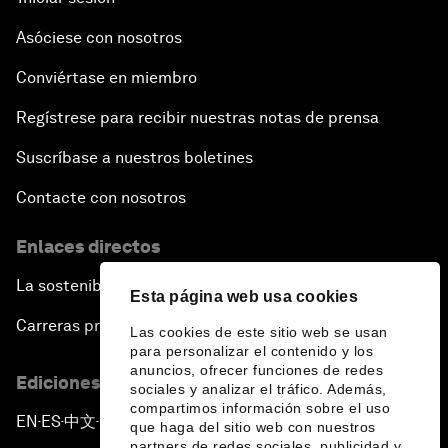
Asóciese con nosotros
Conviértase en miembro
Regístrese para recibir nuestras notas de prensa
Suscríbase a nuestros boletines
Contacte con nosotros
Enlaces directos
La sostenibilidad en el Foro
Esta página web usa cookies
Carreras profesionales
Las cookies de este sitio web se usan
para personalizar el contenido y los
anuncios, ofrecer funciones de redes
Ediciones en otros idiomas
sociales y analizar el tráfico. Además,
compartimos información sobre el uso
EN
ES
中文
日本語
▪
▪
▪
que haga del sitio web con nuestros
partners de redes sociales, publicidad y