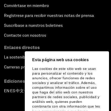
Conviértase en miembro
Regístrese para recibir nuestras notas de prensa
Suscríbase a nuestros boletines
Contacte con nosotros
Enlaces directos
La sostenibilidad en el Foro
Esta página web usa cookies
Carreras profesionales
Las cookies de este sitio web se usan
para personalizar el contenido y los
anuncios, ofrecer funciones de redes
Ediciones en otros idiomas
sociales y analizar el tráfico. Además,
compartimos información sobre el uso
EN
ES
中文
日本語
▪
▪
▪
que haga del sitio web con nuestros
partners de redes sociales, publicidad y
análisis web, quienes pueden
combinarla con otra información que les