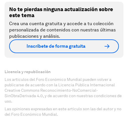
No te pierdas ninguna actualización sobre
este tema
Crea una cuenta gratuita y accede a tu colección
personalizada de contenidos con nuestras últimas
publicaciones y análisis.
Inscríbete de forma gratuita
Licencia y republicación
Los artículos del Foro Económico Mundial pueden volver a
publicarse de acuerdo con la Licencia Pública Internacional
Creative Commons Reconocimiento-NoComercial-
SinObraDerivada 4.0, y de acuerdo con nuestras condiciones de
uso.
Las opiniones expresadas en este artículo son las del autor y no
del Foro Económico Mundial.