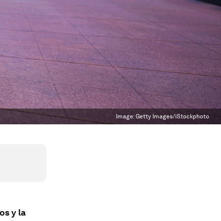
Image:
Getty Images/iStockphoto
s y la