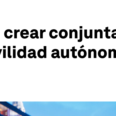
a crear conjun
vilidad autóno