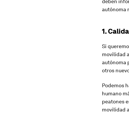
deben info
autónoma re
1. Calid
Si queremos
movilidad 
autónoma pa
otros nuevo
Podemos ha
humano más
peatones en
movilidad 