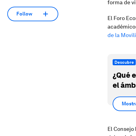
forma de vi
Follow
El Foro Ec
académicos 
de la Movi
Descubre
¿Qué e
el ámb
Mostr
El Consejo 