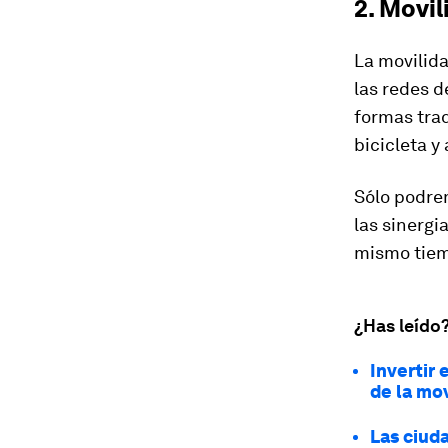
2. Movi
La movilid
las redes d
formas trad
bicicleta y 
Sólo podre
las sinergi
mismo tiem
¿Has leído
Invertir
de la mo
Las ciud