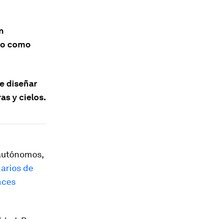
n
aro como
e diseñar
s y cielos.
 autónomos,
narios de
nces