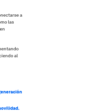
onectarse a
omo las
 en
omentando
ciendo al
 generación
ovilidad.