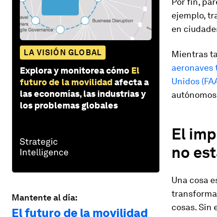
Por fin, pa
ejemplo, tr
en ciudad
LA VISIÓN GLOBAL
Mientras ta
aeronaves 
Explora y monitorea cómo
El
Unidos (FA
futuro de la movilidad
afecta a
las economías, las industrias y
autónomos
los problemas globales
El im
no est
Una cosa e
transforma
Mantente al día:
cosas. Sin 
El futuro de la movilidad