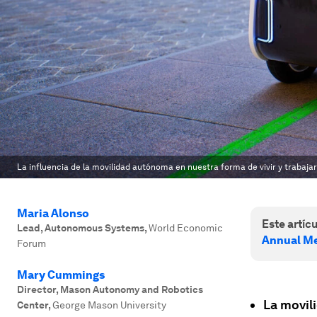
La influencia de la movilidad autónoma en nuestra forma de vivir y trabajar
Maria Alonso
Este artícu
Lead, Autonomous Systems
,
World Economic
Annual Me
Forum
Mary Cummings
Director, Mason Autonomy and Robotics
La movil
Center
,
George Mason University