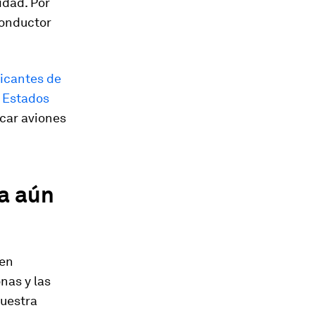
idad. Por
conductor
ricantes de
e Estados
icar aviones
a aún
den
nas y las
nuestra