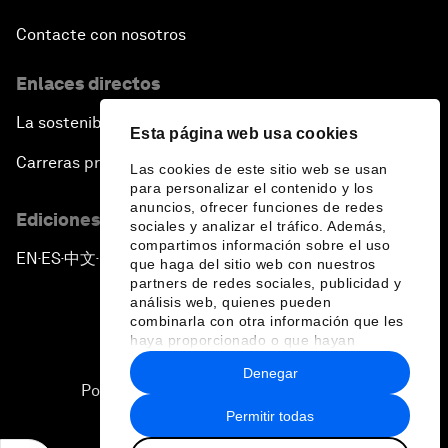
Contacte con nosotros
Enlaces directos
La sostenibilidad en el Foro
Esta página web usa cookies
Carreras profesionales
Las cookies de este sitio web se usan
para personalizar el contenido y los
anuncios, ofrecer funciones de redes
Ediciones en otros idiomas
sociales y analizar el tráfico. Además,
compartimos información sobre el uso
EN
ES
中文
日本語
▪
▪
▪
que haga del sitio web con nuestros
partners de redes sociales, publicidad y
análisis web, quienes pueden
combinarla con otra información que les
haya proporcionado o que hayan
recopilado a partir del uso que haya
Denegar
hecho de sus servicios.
Política de privacidad y normas de uso
Permitir todas
Sitemap