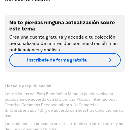
No te pierdas ninguna actualización sobre
este tema
Crea una cuenta gratuita y accede a tu colección
personalizada de contenidos con nuestras últimas
publicaciones y análisis.
Inscríbete de forma gratuita
Licencia y republicación
Los artículos del Foro Económico Mundial pueden volver a
publicarse de acuerdo con la Licencia Pública Internacional
Creative Commons Reconocimiento-NoComercial-
SinObraDerivada 4.0, y de acuerdo con nuestras condiciones de
uso.
Las opiniones expresadas en este artículo son las del autor y no
del Foro Económico Mundial.