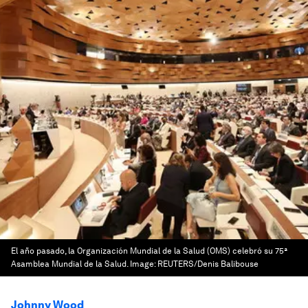
El año pasado, la Organización Mundial de la Salud (OMS) celebró su 75ª
Asamblea Mundial de la Salud.
Image:
REUTERS/Denis Balibouse
Johnny Wood