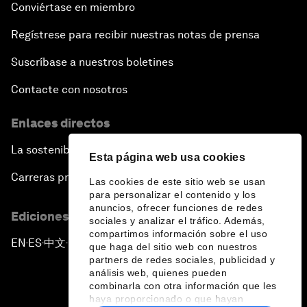
Conviértase en miembro
Regístrese para recibir nuestras notas de prensa
Suscríbase a nuestros boletines
Contacte con nosotros
Enlaces directos
La sostenibilidad en el Foro
Esta página web usa cookies
Carreras profesionales
Las cookies de este sitio web se usan
para personalizar el contenido y los
anuncios, ofrecer funciones de redes
Ediciones en otros idiomas
sociales y analizar el tráfico. Además,
compartimos información sobre el uso
EN
ES
中文
日本語
▪
▪
▪
que haga del sitio web con nuestros
partners de redes sociales, publicidad y
análisis web, quienes pueden
combinarla con otra información que les
haya proporcionado o que hayan