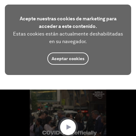
Acepte nuestras cookies de marketing para
acceder a este contenido.
Estas cookies están actualmente deshabilitadas
en su navegador.
Aceptar cookies
0
seconds
of
1
minute,
41
seconds