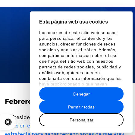
0
seconds
of
Esta página web usa cookies
21
minutes,
Las cookies de este sitio web se usan
24
seconds
para personalizar el contenido y los
anuncios, ofrecer funciones de redes
sociales y analizar el tráfico. Además,
compartimos información sobre el uso
que haga del sitio web con nuestros
partners de redes sociales, publicidad y
análisis web, quienes pueden
combinarla con otra información que les
haya proporcionado o que hayan
recopilado a partir del uso que haya
Denegar
hecho de sus servicios.
Febrero de 2023
Permitir todas
El Presidente Zelenskyy afirma que
las ofensivas
Personalizar
EN
ES
中文
日本語
rusas en el este y el sur forman parte de una
estrategia para ganar terreno antes de que Kiev