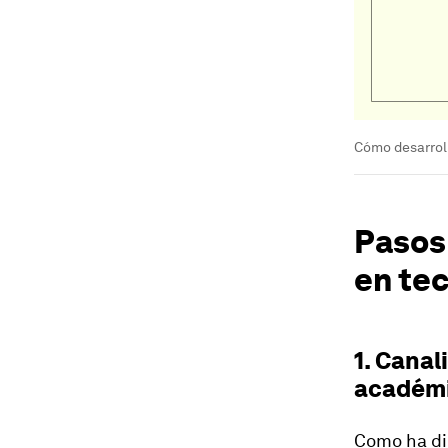
Cómo desarroll
Pasos 
en tec
1. Canal
académi
Como ha di