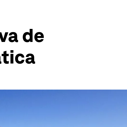
rva de
ática