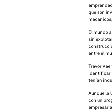
emprendedo
que son inv
mecánicos, 
El mundo a
sin explota
construcció
entre el mu
Trevor Kee
identificar
tenían indu
Aunque la U
con un pro
empresarial