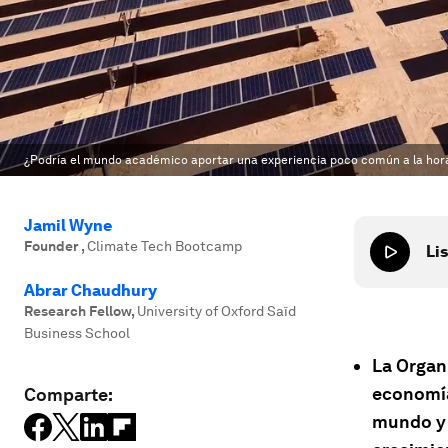
¿Podría el mundo académico aportar una experiencia poco común a la hora
Jamil Wyne
Founder
,
Climate Tech Bootcamp
Lis
Abrar Chaudhury
Research Fellow
,
University of Oxford Saïd
Business School
La Organi
economía
Comparte:
mundo y 