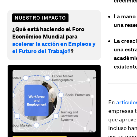
crecimie
La mano 
NUESTRO IMPACTO
una rese
¿Qué está haciendo el Foro
Económico Mundial para
La creaci
acelerar la acción en Empleos y
una estra
el Futuro del Trabajo?
?
académic
existente
En
artículo
empresas t
que aprovec
incluso han
ser un mome