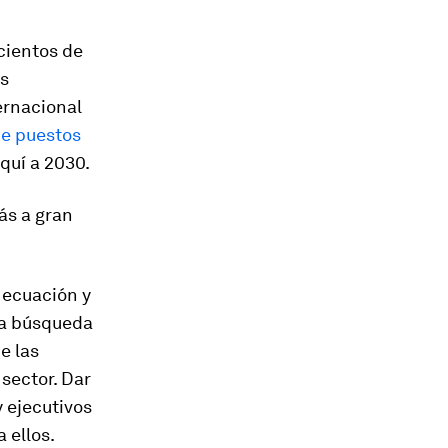
cientos de
os
ernacional
de puestos
quí a 2030.
ás a gran
a ecuación y
 la búsqueda
e las
 sector. Dar
y ejecutivos
 ellos.