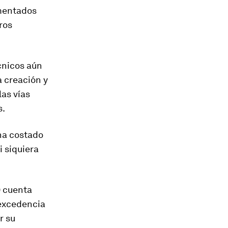
imentados
ros
cnicos aún
a creación y
as vías
s.
 ha costado
i siquiera
) cuenta
"excedencia
r su