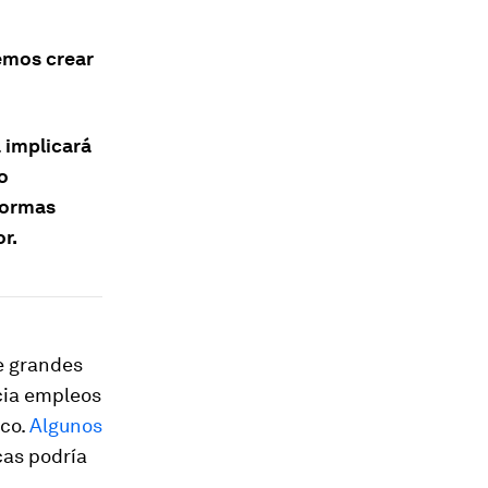
emos crear
 implicará
o
aformas
r.
e grandes
cia empleos
ico.
Algunos
cas podría