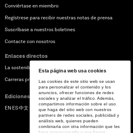
Conviértase en miembro
Regístrese para recibir nuestras notas de prensa
Suscríbase a nuestros boletines
Contacte con nosotros
Enlaces directos
La sostenibilidad en el Foro
Esta página web usa cookies
Carreras profesionales
Las cookies de este sitio web se usan
para personalizar el contenido y los
anuncios, ofrecer funciones de redes
Ediciones en otros idiomas
sociales y analizar el tráfico. Además,
compartimos información sobre el uso
EN
ES
中文
日本語
▪
▪
▪
que haga del sitio web con nuestros
partners de redes sociales, publicidad y
análisis web, quienes pueden
combinarla con otra información que les
haya proporcionado o que hayan