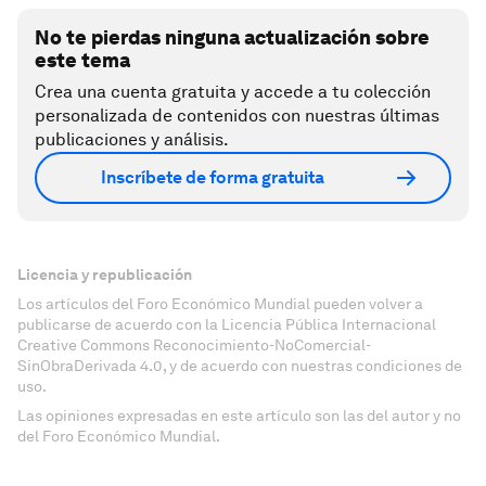
No te pierdas ninguna actualización sobre
este tema
Crea una cuenta gratuita y accede a tu colección
personalizada de contenidos con nuestras últimas
publicaciones y análisis.
Inscríbete de forma gratuita
Licencia y republicación
Los artículos del Foro Económico Mundial pueden volver a
publicarse de acuerdo con la Licencia Pública Internacional
Creative Commons Reconocimiento-NoComercial-
SinObraDerivada 4.0, y de acuerdo con nuestras condiciones de
uso.
Las opiniones expresadas en este artículo son las del autor y no
del Foro Económico Mundial.