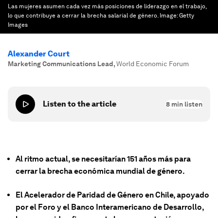
Las mujeres asumen cada vez más posiciones de liderazgo en el trabajo,
lo que contribuye a cerrar la brecha salarial de género.
Image:
Getty
Images
Alexander Court
Marketing Communications Lead
,
World Economic Forum
Listen to the article
8
min listen
Al ritmo actual, se necesitarían 151 años más para
cerrar la brecha económica mundial de género.
El Acelerador de Paridad de Género en Chile, apoyado
por el Foro y el Banco Interamericano de Desarrollo,