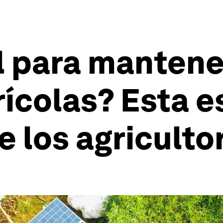
ol para mantene
ícolas? Esta es
e los agricult