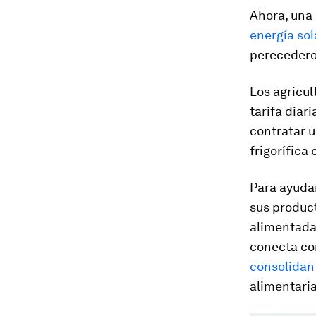
Ahora, una
energía sol
perecederos
Los agricul
tarifa diar
contratar 
frigorífica
Para ayudar
sus product
alimentadas
conecta co
consolidan 
alimentari