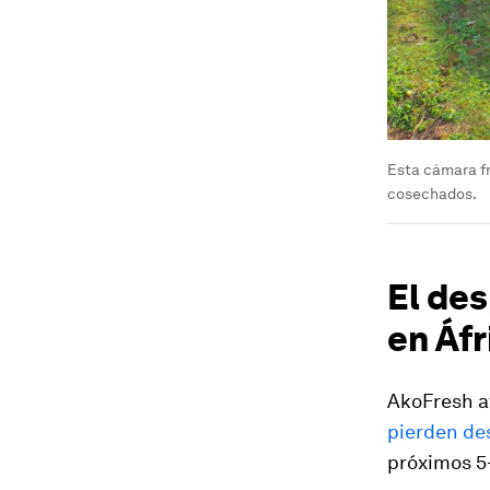
Esta cámara fr
cosechados.
El des
en Áfr
AkoFresh a
pierden de
próximos 5