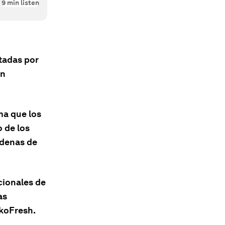
9
min listen
ntadas por
én
ma que los
 de los
adenas de
cionales de
as
AkoFresh.