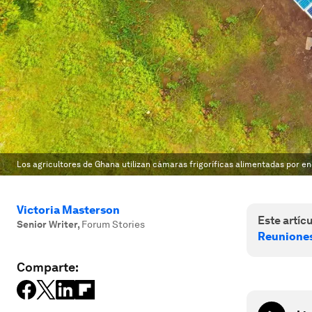
Los agricultores de Ghana utilizan cámaras frigoríficas alimentadas por e
Victoria Masterson
Este artícu
Senior Writer
,
Forum Stories
Reuniones
Comparte: