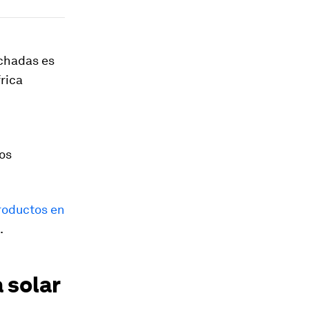
echadas es
rica
os
roductos en
.
 solar