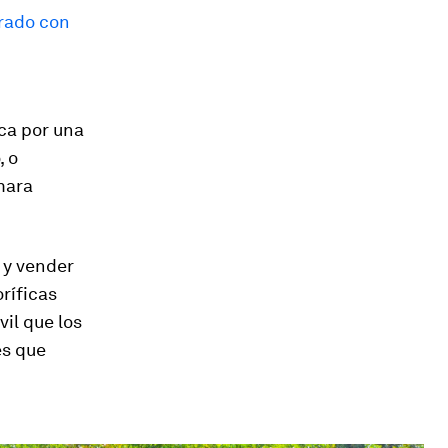
rado con
ica por una
, o
mara
s y vender
ríficas
il que los
es que