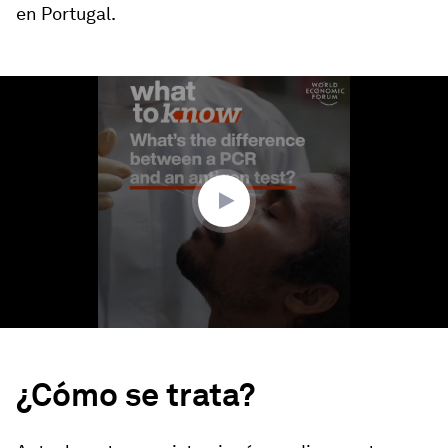
en Portugal.
0
seconds
of
1
minute,
48
seconds
¿Cómo se trata?