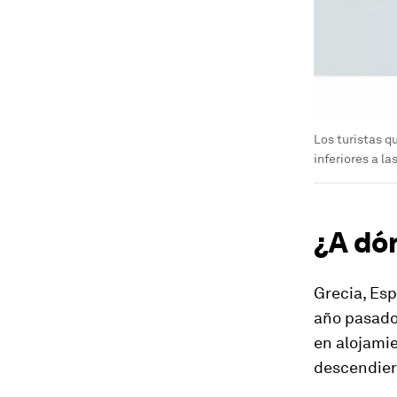
Los turistas q
inferiores a la
¿A dón
Grecia, Esp
año pasado
en alojamie
descendier