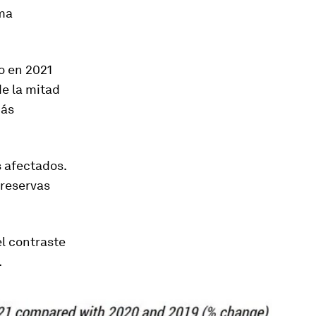
rma
o en 2021
de la mitad
más
s afectados.
 reservas
l contraste
.