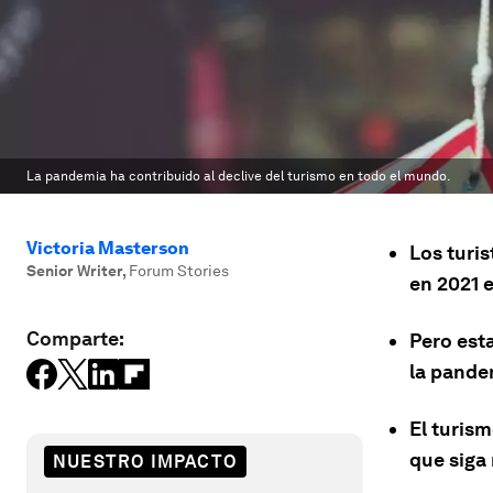
La pandemia ha contribuido al declive del turismo en todo el mundo.
Victoria Masterson
Los turi
Senior Writer
,
Forum Stories
en 2021 
Comparte:
Pero esta
la pandem
El turis
que siga
NUESTRO IMPACTO