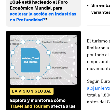
¿Qué está haciendo el Foro
Sin embar
Económico Mundial para
variante
acelerar la acción en Industrias
en Profundidad?
?
El turismo 
limitaron a
por todo el
empezando 
movimiento
Según Euros
alojamient
LA VISIÓN GLOBAL
total a 1.8
Explora y monitorea cómo
antes del 
Travel and Tourism
afecta a las