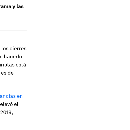
ania y las
los cierres
de hacerlo
ristas está
nes de
ancias en
 elevó el
 2019,