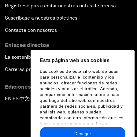
Regístrese para recibir nuestras notas de prensa
Suscríbase a nuestros boletines
Contacte con nosotros
Enlaces directos
La sostenibilidad en el Foro
Esta página web usa cookies
Carreras profesionales
Las cookies de este sitio web se usan
para personalizar el contenido y los
anuncios, ofrecer funciones de redes
Ediciones en otros idiomas
sociales y analizar el tráfico. Además,
compartimos información sobre el uso
EN
ES
中文
日本語
▪
▪
▪
que haga del sitio web con nuestros
partners de redes sociales, publicidad y
análisis web, quienes pueden
combinarla con otra información que les
haya proporcionado o que hayan
recopilado a partir del uso que haya
Denegar
hecho de sus servicios.