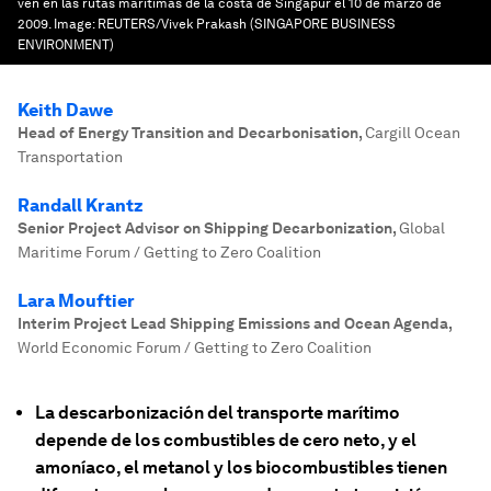
ven en las rutas marítimas de la costa de Singapur el 10 de marzo de
2009.
Image:
REUTERS/Vivek Prakash (SINGAPORE BUSINESS
ENVIRONMENT)
Keith Dawe
Head of Energy Transition and Decarbonisation
,
Cargill Ocean
Transportation
Randall Krantz
Senior Project Advisor on Shipping Decarbonization
,
Global
Maritime Forum / Getting to Zero Coalition
Lara Mouftier
Interim Project Lead Shipping Emissions and Ocean Agenda
,
World Economic Forum / Getting to Zero Coalition
La descarbonización del transporte marítimo
depende de los combustibles de cero neto, y el
amoníaco, el metanol y los biocombustibles tienen