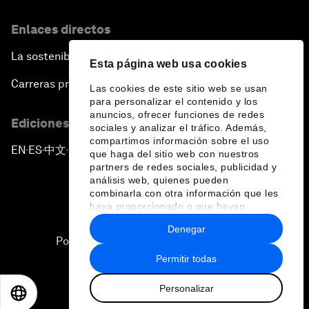
Enlaces directos
La sostenibilidad en el Foro
Esta página web usa cookies
Carreras profesionales
Las cookies de este sitio web se usan
para personalizar el contenido y los
anuncios, ofrecer funciones de redes
Ediciones en otros idiomas
sociales y analizar el tráfico. Además,
compartimos información sobre el uso
EN
ES
中文
日本語
▪
▪
▪
que haga del sitio web con nuestros
partners de redes sociales, publicidad y
análisis web, quienes pueden
combinarla con otra información que les
haya proporcionado o que hayan
recopilado a partir del uso que haya
Denegar
hecho de sus servicios.
Política de privacidad y normas de uso
Permitir todas
Sitemap
Personalizar
©
2026
Foro Económico Mundial
EN
ES
中文
日本語