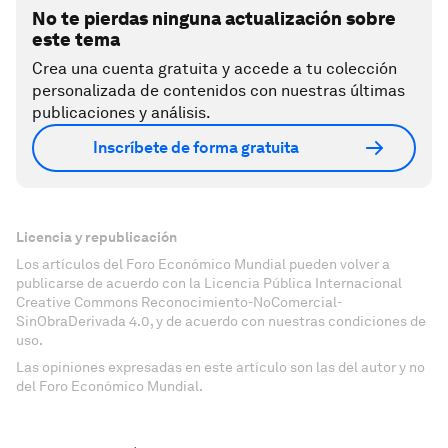
No te pierdas ninguna actualización sobre
este tema
Crea una cuenta gratuita y accede a tu colección
personalizada de contenidos con nuestras últimas
publicaciones y análisis.
Inscríbete de forma gratuita
Licencia y republicación
Los artículos del Foro Económico Mundial pueden volver a
publicarse de acuerdo con la Licencia Pública Internacional
Creative Commons Reconocimiento-NoComercial-
SinObraDerivada 4.0, y de acuerdo con nuestras condiciones de
uso.
Las opiniones expresadas en este artículo son las del autor y no
del Foro Económico Mundial.