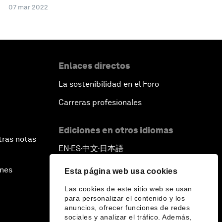
07 mar 2022
Enlaces directos
La sostenibilidad en el Foro
Carreras profesionales
Ediciones en otros idiomas
tras notas
EN
ES
中文
日本語
▪
▪
▪
ines
Esta página web usa cookies
Las cookies de este sitio web se usan
para personalizar el contenido y los
anuncios, ofrecer funciones de redes
sociales y analizar el tráfico. Además,