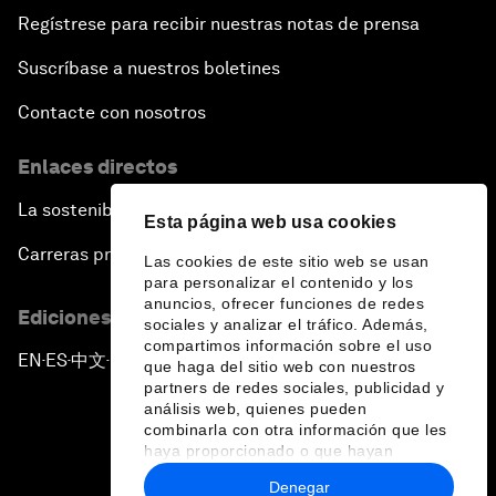
Regístrese para recibir nuestras notas de prensa
Suscríbase a nuestros boletines
Contacte con nosotros
Enlaces directos
La sostenibilidad en el Foro
Esta página web usa cookies
Carreras profesionales
Las cookies de este sitio web se usan
para personalizar el contenido y los
anuncios, ofrecer funciones de redes
Ediciones en otros idiomas
sociales y analizar el tráfico. Además,
compartimos información sobre el uso
EN
ES
中文
日本語
▪
▪
▪
que haga del sitio web con nuestros
partners de redes sociales, publicidad y
análisis web, quienes pueden
combinarla con otra información que les
haya proporcionado o que hayan
recopilado a partir del uso que haya
Denegar
hecho de sus servicios.