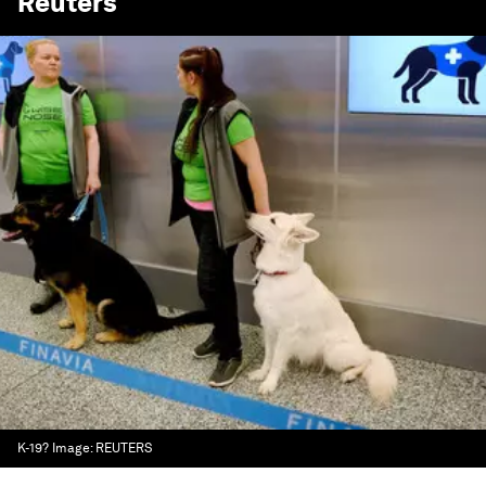
Reuters
K-19?
Image:
REUTERS