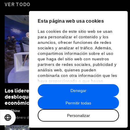
VER TODO
Esta página web usa cookies
Las cookies de este sitio web se usan
para personalizar el contenido y los
anuncios, ofrecer funciones de redes
sociales y analizar el tráfico. Además,
compartimos información sobre el uso
que haga del sitio web con nuestros
partners de redes sociales, publicidad y
análisis web, quienes pueden
combinarla con otra información que les
haya proporcionado o que hayan
recopilado a partir del uso que haya
Los líderes en Davos 2026 sobre cómo podemos
Denegar
hecho de sus servicios.
desbloquear nuevas fuentes de crecimiento
económico
Permitir todas
Ian Shine
Personalizar
EN
ES
中文
日本語
11 de febrero de 2026