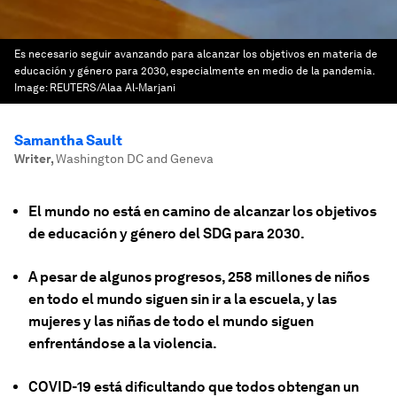
Es necesario seguir avanzando para alcanzar los objetivos en materia de
educación y género para 2030, especialmente en medio de la pandemia.
Image:
REUTERS/Alaa Al-Marjani
Samantha Sault
Writer
,
Washington DC and Geneva
El mundo no está en camino de alcanzar los objetivos
de educación y género del SDG para 2030.
A pesar de algunos progresos, 258 millones de niños
en todo el mundo siguen sin ir a la escuela, y las
mujeres y las niñas de todo el mundo siguen
enfrentándose a la violencia.
COVID-19 está dificultando que todos obtengan un