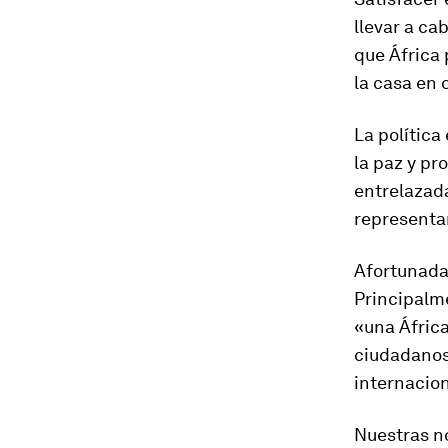
llevar a ca
que África
la casa en 
La política
la paz y pr
entrelazada
representar
Afortunadam
Principalm
«una África
ciudadanos
internacion
Nuestras n