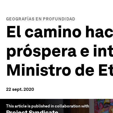
GEOGRAFÍAS EN PROFUNDIDAD
El camino haci
próspera e in
Ministro de E
22 sept. 2020
This article is published in collaboration with
Project Syndicate
.