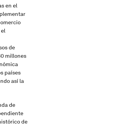
s en el
mplementar
Comercio
 el
sos de
30 millones
onómica
os países
ndo así la
enda de
ependiente
histórico de