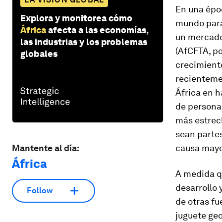
En una époc
Explora y monitorea cómo
mundo para
África
afecta a las economías,
un mercado
las industrias y los problemas
(AfCFTA, po
globales
crecimient
recientem
África en h
de persona
más estrech
sean partes
Mantente al día:
causa mayor
África
A medida qu
desarrollo 
Follow
de otras fu
juguete geo