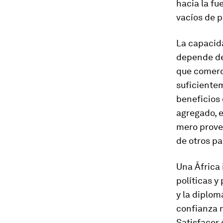
hacia la fu
vacíos de p
La capacida
depende de
que comerc
suficiente
beneficios 
agregado, 
mero prove
de otros pa
Una África
políticas y
y la diplom
confianza 
Satisfacer 