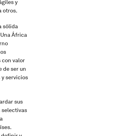
ágiles y
 otros.
a sólida
 Una África
rno
los
 con valor
 de ser un
y servicios
ardar sus
s selectivas
ra
íses.
definir y