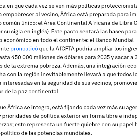
a en que cada vez se ven más políticas proteccionista
 empobrecer al vecino, África está preparada para i
 común único: el Área Continental Africana de Libre 
r su sigla en inglés). Este pacto sentará las bases para
o económico en todo el continente: el Banco Mundial
ente
pronosticó
que la AfCFTA podría ampliar los ingre
asta 450 000 millones de dólares para 2035 y sacar a 
s de la extrema pobreza. Además, una integración ec
a con la región inevitablemente llevará a que todos l
 interesadas en la seguridad de sus vecinos, promovie
 de la paz continental.
e África se integra, está fijando cada vez más su ag
y prioridades de política exterior en forma libre e ind
erzas; esto representa un fuerte quiebre con su papel 
político de las potencias mundiales.