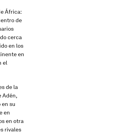
e África:
centro de
sarios
ado cerca
ido en los
tinente en
 el
es de la
e Adén,
 en su
e en
s en otra
s rivales