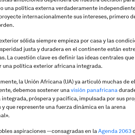
bo una política externa verdaderamente independiente
 proyecte internacionalmente sus intereses, primero 
orden.
 exterior sólida siempre empieza por casa y las condic
osperidad justa y duradera en el continente están es
s. La cuestión clave es definir las ideas centrales qu
 una política exterior africana integrada.
ente, la Unión Africana (UA) ya articuló muchas de el
ente, debemos sostener una
visión panafricana
durade
 integrada, próspera y pacífica, impulsada por sus pro
 y que represente una fuerza dinámica en la arena
al».
obles aspiraciones —consagradas en la
Agenda 2063
d