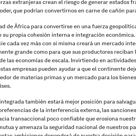
erzas extranjeras crean el riesgo de generar estados fr
oder, que podrían convertirnos en carne de cañón para
d de África para convertirse en una fuerza geopolític
 su propia cohesión interna e integración económica.
ie cada vez más con sí misma creará un mercado inte
mente grande como para que sus productores reciban 
de las economías de escala. Invirtiendo en actividades
estas empresas pueden ayudar a que el continente deje
edor de materias primas y un mercado para los bienes 
íses.
 integrada también estará mejor posición para salvagu
 preferencias de la interferencia externa, las sancione
acia transaccional poco confiable que erosiona nuest
mutua y amenaza la seguridad nacional de nuestros pa
estas ambiciones dependerá de nuestra decisión para 