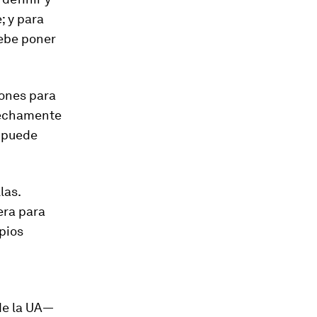
; y para
debe poner
iones para
trechamente
e puede
las.
ra para
pios
e la UA—