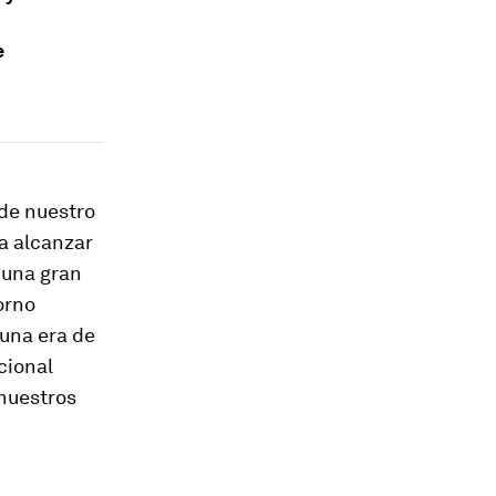
e
de nuestro
a alcanzar
 una gran
orno
 una era de
cional
 nuestros