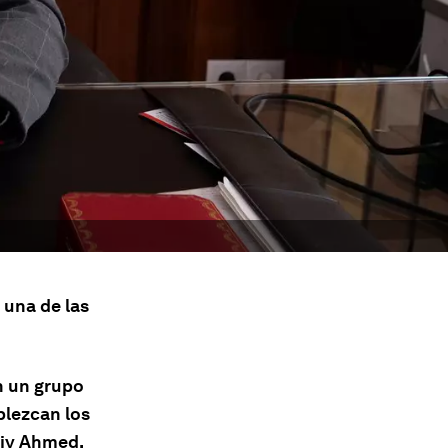
 una de las
n un grupo
blezcan los
biy Ahmed.