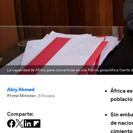
La capacidad de África para convertirse en una fuerza geopolítica fuerte 
Abiy Ahmed
África e
Prime Minister
,
Ethiopia
poblacio
Comparte:
Sin emba
de nacio
cimientos