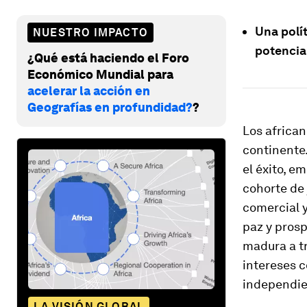
Una polí
NUESTRO IMPACTO
potencia
¿Qué está haciendo el Foro
Económico Mundial para
acelerar la acción en
Geografías en profundidad?
?
Los africa
continente
el éxito, 
cohorte de
comercial y
paz y pros
madura a tr
intereses c
independie
LA VISIÓN GLOBAL