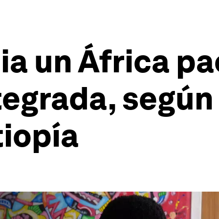
a un África pa
tegrada, según 
tiopía