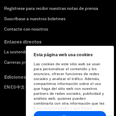
Regístrese para recibir nuestras notas de prensa
Suscríbase a nuestros boletines
Contacte con nosotros
Enlaces directos
La sostenibilidad en el Foro
Esta página web usa cookies
Carreras profesionales
Las cookies de este sitio web se usan
para personalizar el contenido y los
anuncios, ofrecer funciones de redes
Ediciones en otros idiomas
sociales y analizar el tráfico. Además,
compartimos información sobre el uso
EN
ES
中文
日本語
▪
▪
▪
que haga del sitio web con nuestros
partners de redes sociales, publicidad y
análisis web, quienes pueden
combinarla con otra información que les
haya proporcionado o que hayan
recopilado a partir del uso que haya