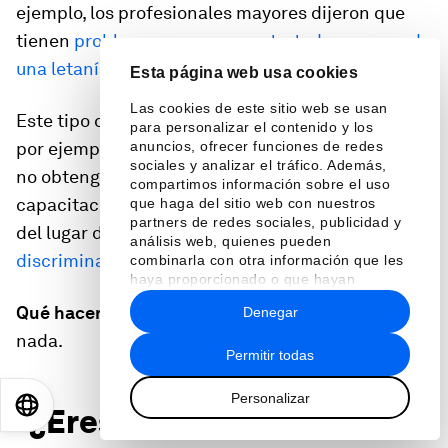
ejemplo, los profesionales mayores dijeron que
tienen
problemas para ser contratados a pesar de
una letanía de experiencias pasada
s.
Esta página web usa cookies
Las cookies de este sitio web se usan
Este tipo de comentarios inocentes pueden llevar,
para personalizar el contenido y los
anuncios, ofrecer funciones de redes
por ejemplo, a que los trabajadores de más edad
sociales y analizar el tráfico. Además,
no obtengan nuevas oportunidades de
compartimos información sobre el uso
capacitación, se queden fuera del círculo social
que haga del sitio web con nuestros
partners de redes sociales, publicidad y
del lugar de trabajo y otros signos de
análisis web, quienes pueden
discriminación ilegal por edad
.
combinarla con otra información que les
haya proporcionado o que hayan
recopilado a partir del uso que haya
Qué hacer en su lugar:
una vez más, no digas
Denegar
hecho de sus servicios.
nada.
Permitir todas
Personalizar
EN
ES
中文
日本語
“¿Eres un interna? ¡Te ves