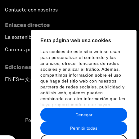
Contacte con nosotros
Enlaces directos
La sostenibilidad en el Foro
Esta página web usa cookies
Carreras profesionales
Las cookies de este sitio web se usan
para personalizar el contenido y los
anuncios, ofrecer funciones de redes
Ediciones en otros idiomas
sociales y analizar el tráfico. Además,
compartimos información sobre el uso
EN
ES
中文
日本語
▪
▪
▪
que haga del sitio web con nuestros
partners de redes sociales, publicidad y
análisis web, quienes pueden
combinarla con otra información que les
haya proporcionado o que hayan
recopilado a partir del uso que haya
Denegar
hecho de sus servicios.
Política de privacidad y normas de uso
Permitir todas
Sitemap