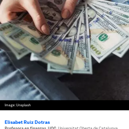
Image:
Unsplash
Elisabet Ruiz Dotras
Profesora en finanzas, UOC
,
Universitat Oberta de Catalunya