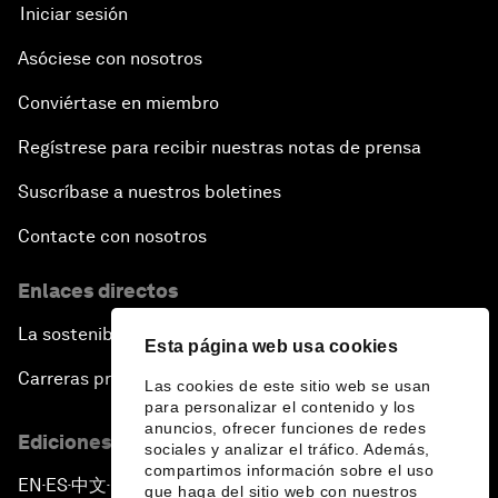
Iniciar sesión
Asóciese con nosotros
Conviértase en miembro
Regístrese para recibir nuestras notas de prensa
Suscríbase a nuestros boletines
Contacte con nosotros
Enlaces directos
La sostenibilidad en el Foro
Esta página web usa cookies
Carreras profesionales
Las cookies de este sitio web se usan
para personalizar el contenido y los
anuncios, ofrecer funciones de redes
Ediciones en otros idiomas
sociales y analizar el tráfico. Además,
compartimos información sobre el uso
EN
ES
中文
日本語
▪
▪
▪
que haga del sitio web con nuestros