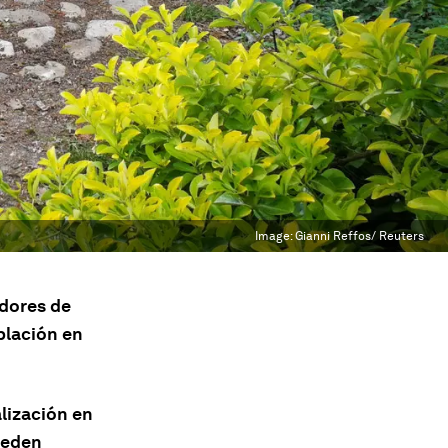
Image:
Gianni Reffos/ Reuters
dores de
blación en
alización en
ueden