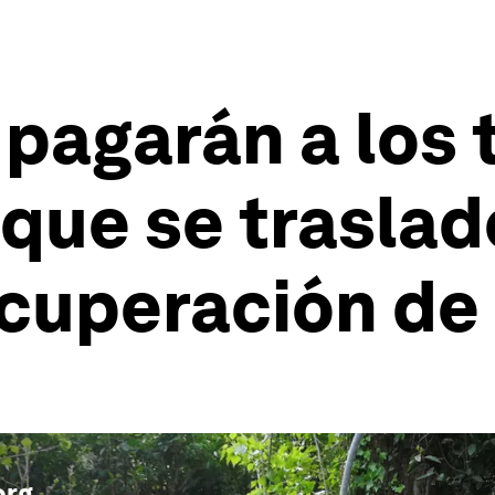
 pagarán a los
que se traslade
ecuperación de
org
.