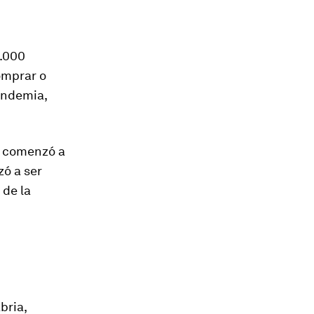
5.000
omprar o
pandemia,
s comenzó a
ó a ser
 de la
bria,