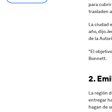
para cubrir
trasladen 
La ciudad 
año, dijo 
de la Auto
"El objetiv
Bonnett.
2. Emi
La región d
entregar ha
hagan de un