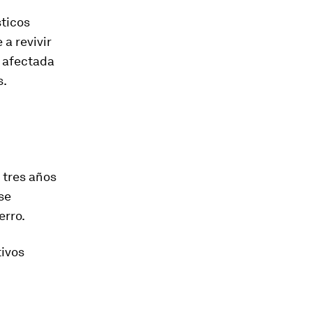
sticos
 a revivir
 afectada
s.
 tres años
se
erro.
tivos