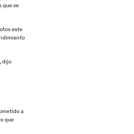
s que se
otos este
endimiento
 dijo
rometido a
es que