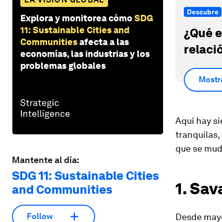
Descubre
Explora y monitorea cómo
SDG
11: Sustainable Cities and
¿Qué e
Communities
afecta a las
relaci
economías, las industrias y los
problemas globales
Mostr
Aquí hay si
tranquilas,
que se muda
Mantente al día:
SDG 11: Sustainable Cities
1. Sa
and Communities
Desde mayo
Follow