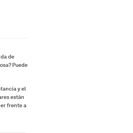
ida de
dosa? Puede
tancia y el
ares están
er frente a