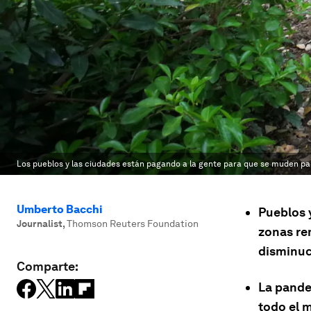
Los pueblos y las ciudades están pagando a la gente para que se muden pa
Umberto Bacchi
Pueblos 
Journalist
,
Thomson Reuters Foundation
zonas re
disminuc
Comparte:
La pandem
todo el 