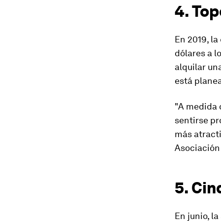
4. To
En 2019, la
dólares a 
alquilar un
está plane
"A medida 
sentirse p
más atracti
Asociación
5. Cin
En junio, l