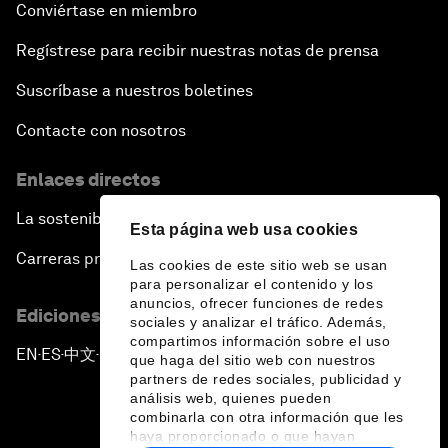
Conviértase en miembro
Regístrese para recibir nuestras notas de prensa
Suscríbase a nuestros boletines
Contacte con nosotros
Enlaces directos
La sostenibilidad en el Foro
Esta página web usa cookies
Carreras profesionales
Las cookies de este sitio web se usan
para personalizar el contenido y los
anuncios, ofrecer funciones de redes
Ediciones en otros idiomas
sociales y analizar el tráfico. Además,
compartimos información sobre el uso
EN
ES
中文
日本語
▪
▪
▪
que haga del sitio web con nuestros
partners de redes sociales, publicidad y
análisis web, quienes pueden
combinarla con otra información que les
haya proporcionado o que hayan