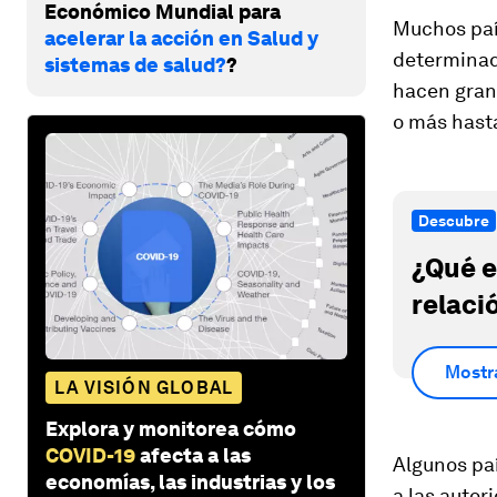
Económico Mundial para
Muchos paí
acelerar la acción en Salud y
determinad
sistemas de salud?
?
hacen grand
o más hast
Descubre
¿Qué e
relaci
Mostr
LA VISIÓN GLOBAL
Explora y monitorea cómo
COVID-19
afecta a las
Algunos pa
economías, las industrias y los
a las autor