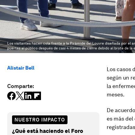
Los visitantes hacen cola frente a la Pirámide del Louvre diseñada por el
puertas al público después de casi 4 meses de cierre debido al brote de la 
Alistair Bell
Los casos d
según un r
Comparte:
la enferme
meses.
De acuerdo 
es más del 
NUESTRO IMPACTO
registrada
¿Qué está haciendo el Foro