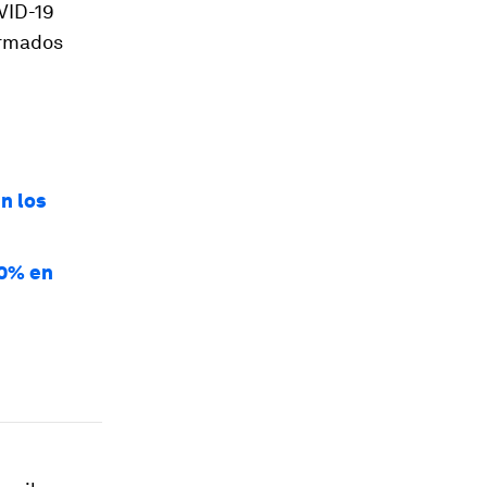
VID-19
ormados
n los
10% en