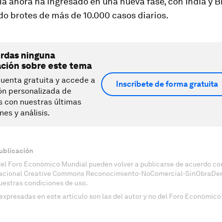
 ahora ha ingresado en una nueva fase, con India y Br
o brotes de más de 10.000 casos diarios.
erdas ninguna
ación sobre este tema
uenta gratuita y accede a
Inscríbete de forma gratuita
ón personalizada de
s con nuestras últimas
nes y análisis.
ublicación
del Foro Económico Mundial pueden volver a publicarse de acuerdo con
nacional Creative Commons Reconocimiento-NoComercial-SinObraDeri
uestras condiciones de uso.
expresadas en este artículo son las del autor y no del Foro Económico