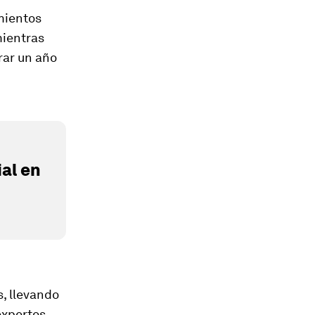
mientos
mientras
rar un año
al en
, llevando
 expertos