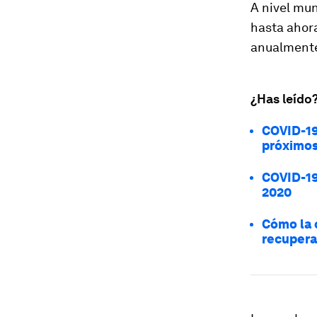
A nivel mu
hasta ahor
anualment
¿Has leído
COVID-19
próximos
COVID-19
2020
Cómo la 
recupera