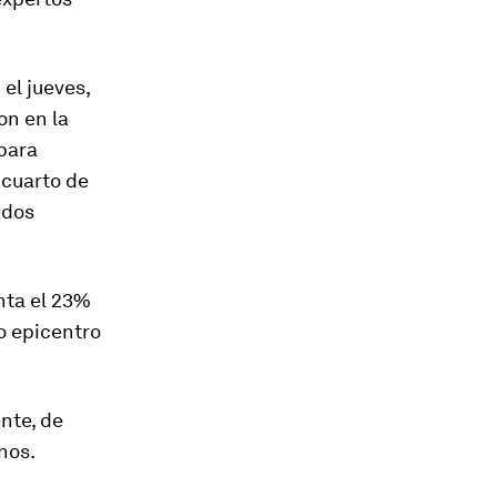
el jueves,
on en la
 para
 cuarto de
ados
nta el 23%
vo epicentro
nte, de
nos.