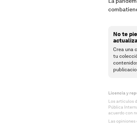
La pandemia
combatiend
No te pi
actualiz
Crea una c
tu colecci
contenido
publicacio
Licencia y rep
Los artículos 
Pública Inter
acuerdo con n
Las opiniones 