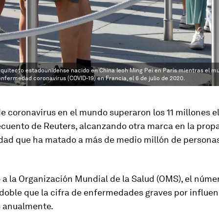
 arquitecto estadounidense nacido en China Ieoh Ming Pei en París mientras el m
enfermedad coronavirus (COVID-19) en Francia, el 6 de julio de 2020.
e coronavirus en el mundo superaron los 11 millones el
ecuento de Reuters, alcanzando otra marca en la prop
dad que ha matado a más de medio millón de personas
a la Organización Mundial de la Salud (OMS), el núme
doble que la cifra de enfermedades graves por influe
s anualmente.