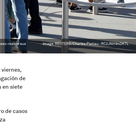
useo reabre sus
Image:
REUTERS/Charles Platiau - RC2JNH94DKTL
 viernes,
agación de
 en siete
ro de casos
nza