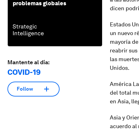
problemas globales
dicen podrí
Estados Un
un nuevo r
mayoría de 
reabrir sus
las muertes
Mantente al día:
Unidos.
COVID-19
América Lat
Follow
del total m
en Asia, ll
Asia y Ori
acuerdo al 