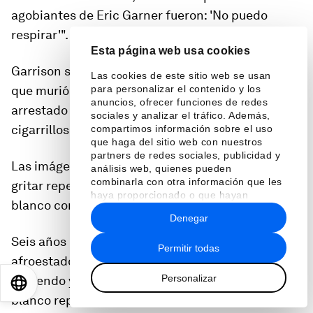
agobiantes de Eric Garner fueron: 'No puedo
respirar'".
Esta página web usa cookies
Garrison se refería al hombre afroestadounidense
Las cookies de este sitio web se usan
para personalizar el contenido y los
que murió en 2014 en Nueva York después de ser
anuncios, ofrecer funciones de redes
arrestado bajo sospecha de vender ilegalmente
sociales y analizar el tráfico. Además,
cigarrillos sueltos.
compartimos información sobre el uso
que haga del sitio web con nuestros
partners de redes sociales, publicidad y
Las imágenes del incidente mostraron a Garner
análisis web, quienes pueden
combinarla con otra información que les
gritar repetidamente mientras se veía a un policía
haya proporcionado o que hayan
blanco con su brazo alrededor de su cuello.
recopilado a partir del uso que haya
Denegar
hecho de sus servicios.
Seis años después, un video muestra a un
Permitir todas
afroestadounidense llamado George Floyd
Personalizar
gimiendo y diciéndole a un agente de policía
EN
ES
中文
日本語
blanco repetidamente: