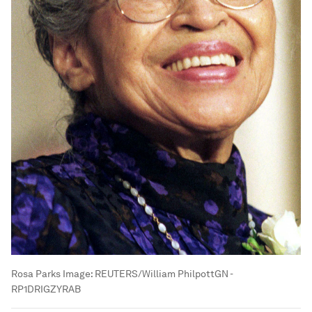
Rosa Parks
Image:
REUTERS/William PhilpottGN -
RP1DRIGZYRAB