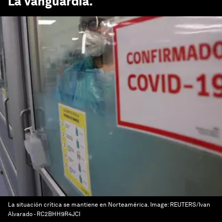
La Vanguardia
.
La situación crítica se mantiene en Norteamérica.
Image:
REUTERS/Ivan
Alvarado - RC2BHH9R4JCI