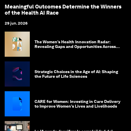
Meaningful Outcomes Determine the Winners
of the Health AI Race
29 jun. 2026
The Women’s Health Innovation Radar:
Revealing Gaps and Opportunities Across
the Science-to-Patient Journey
Strategic Choices in the Age of AI: Shaping
the Future of Life Sciences
CARE for Women: Investing in Care Delivery
to Improve Women’s Lives and Livelihoods