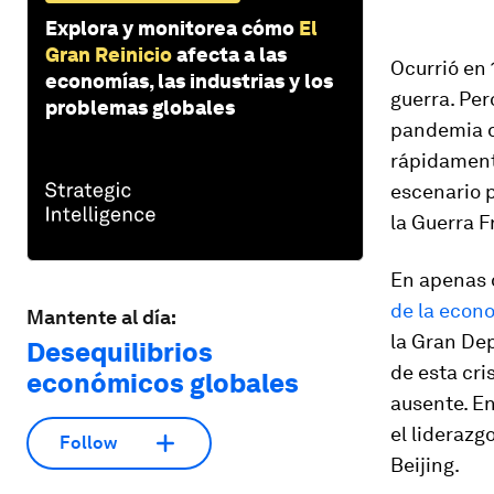
Explora y monitorea cómo
El
Gran Reinicio
afecta a las
Ocurrió en 
economías, las industrias y los
guerra. Per
problemas globales
pandemia de
rápidamente
escenario p
la Guerra Fr
En apenas 
de la econ
Mantente al día:
la Gran Dep
Desequilibrios
de esta cri
económicos globales
ausente. E
el liderazg
Follow
Beijing.