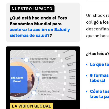
NUESTRO IMPACTO
Un shock re
¿Qué está haciendo el Foro
obligó a l
Económico Mundial para
desconfianz
acelerar la acción en Salud y
sistemas de salud?
?
que se basa
¿Has leído
Lo que l
5 formas
laboral
Cómo los
tras la 
LA VISIÓN GLOBAL