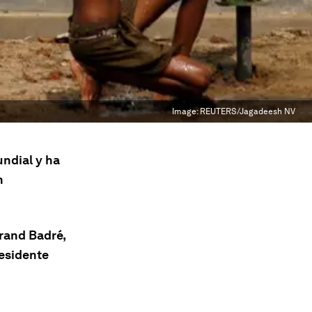
Image:
REUTERS/Jagadeesh NV
ndial y ha
n
trand Badré,
residente