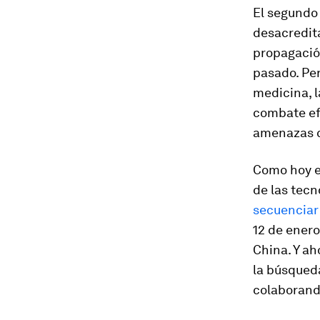
El segundo 
desacredita
propagació
pasado. Per
medicina, l
combate efi
amenazas c
Como hoy e
de las tecn
secuenciar
12 de ener
China. Y a
la búsqued
colaborand