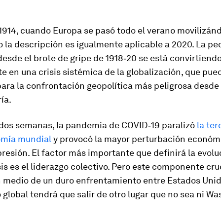
1914, cuando Europa se pasó todo el verano movilizánd
o la descripción es igualmente aplicable a 2020. La pe
sde el brote de gripe de 1918‑20 se está convirtiend
 en una crisis sistémica de la globalización, que pued
ara la confrontación geopolítica más peligrosa desde e
ía.
dos semanas, la pandemia de COVID‑19 paralizó
la ter
omía mundial
y provocó la mayor perturbación económ
resión. El factor más importante que definirá la evolu
sis es el liderazgo colectivo. Pero este componente cru
n medio de un duro enfrentamiento entre Estados Unid
o global tendrá que salir de otro lugar que no sea ni W