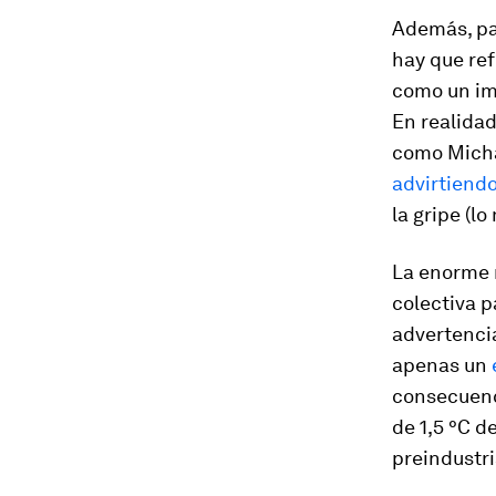
Además, pa
hay que ref
como un imp
En realida
como Micha
advirtiend
la gripe (
La enorme 
colectiva p
advertencia
apenas un
consecuenc
de 1,5 °C d
preindustri