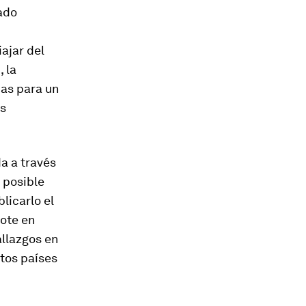
ado
ajar del
 la
ias para un
as
a a través
 posible
licarlo el
ote en
llazgos en
tos países