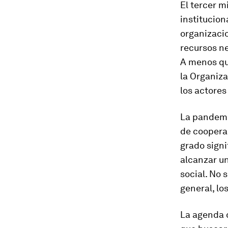
El tercer m
institucion
organizaci
recursos n
A menos qu
la Organiz
los actores
La pandemia
de coopera
grado signi
alcanzar un
social. No 
general, l
La agenda 