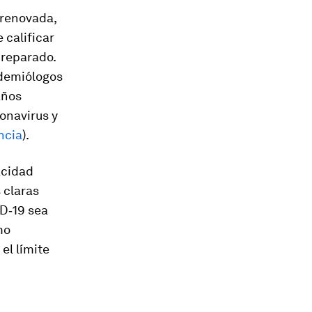
 renovada,
 calificar
preparado.
demiólogos
años
onavirus y
ncia
).
acidad
 claras
ID‑19 sea
mo
el límite