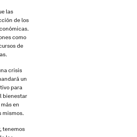
ue las
ción de los
económicas.
iones como
cursos de
as.
na crisis
mandará un
tivo para
l bienestar
, más en
s mismos.
r, tenemos