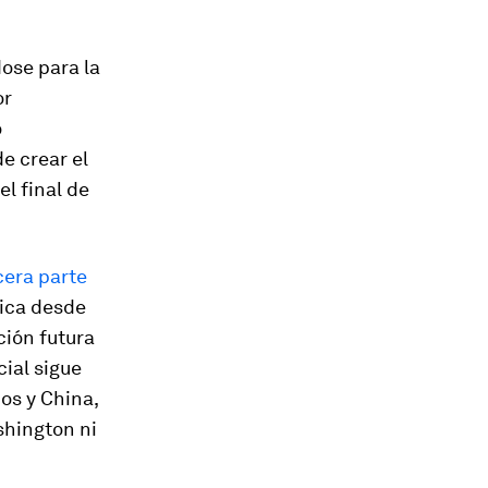
ose para la
or
o
e crear el
l final de
cera parte
ica desde
ción futura
cial sigue
os y China,
ashington ni