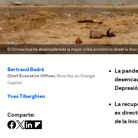
El Coronavirus ha desencadenado la mayor crisis económica desde la Gran
Bertrand Badré
La pande
Chief Executive Officer
,
Blue like an Orange
desencad
Capital
Depresió
Yves Tiberghien
La recup
ex direc
Comparte:
de la Ini