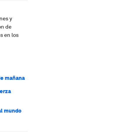
nes y
ón de
s en los
 de mañana
uerza
 al mundo