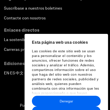
Suscríbase a nuestros boletines
Contacte con nosotros
Enlaces directos
La sostenibilidad en el Foro
Esta página web usa cookies
Carreras profesionales
Las cookies de este sitio web se usan
para personalizar el contenido y los
anuncios, ofrecer funciones de redes
Ediciones en otros idiomas
sociales y analizar el tráfico. Además,
compartimos información sobre el uso
EN
ES
中文
日本語
▪
▪
▪
que haga del sitio web con nuestros
partners de redes sociales, publicidad y
análisis web, quienes pueden
combinarla con otra información que les
haya proporcionado o que hayan
recopilado a partir del uso que haya
Denegar
hecho de sus servicios.
Política de privacidad y normas de uso