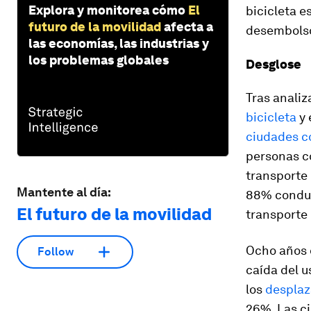
Explora y monitorea cómo
El
bicicleta e
futuro de la movilidad
afecta a
desembolso 
las economías, las industrias y
los problemas globales
Desglose
Tras analiz
bicicleta
y 
ciudades c
personas co
transporte 
Mantente al día:
88% conducí
El futuro de la movilidad
transporte 
Ocho años 
Follow
caída del u
los
desplaz
26%. Las ci