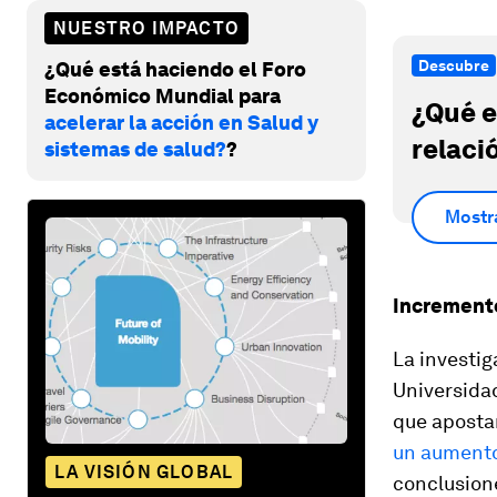
NUESTRO IMPACTO
Descubre
¿Qué está haciendo el Foro
Económico Mundial para
¿Qué e
acelerar la acción en Salud y
relaci
sistemas de salud?
?
Mostr
Increment
La investig
Universidad
que aposta
un aument
LA VISIÓN GLOBAL
conclusione