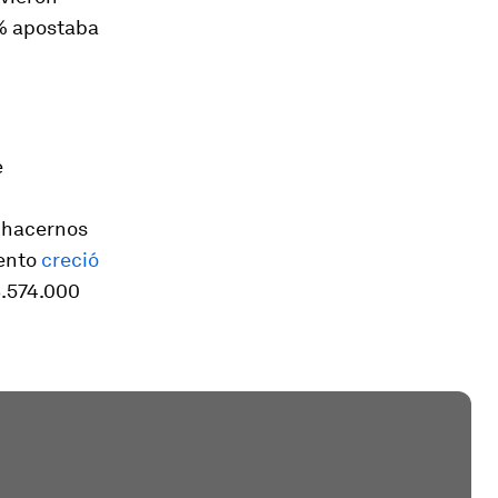
1% apostaba
e
a hacernos
iento
creció
3.574.000