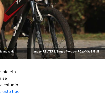
5 de mayo de
Image:
REUTERS/Sergio Moraes - RC2WVG9BJTMT
bicicleta
a se
e estudio
e este tipo