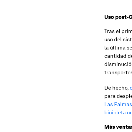
Uso post-
Tras el pri
uso del sis
la última s
cantidad de
disminución
transporte
De hecho,
para despl
Las Palma
bicicleta c
Más venta