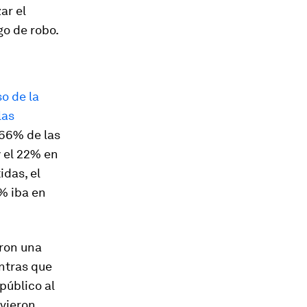
ar el
go de robo.
so de la
las
 66% de las
y el 22% en
idas, el
% iba en
aron una
entras que
público al
 vieron