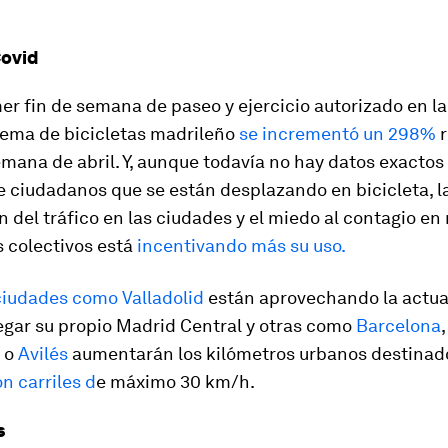
Covid
mer fin de semana de paseo y ejercicio autorizado en la 
tema de bicicletas madrileño
se incrementó un 298%
r
emana de abril. Y, aunque todavía no hay datos exactos
 ciudadanos que se están desplazando en bicicleta, l
 del tráfico en las ciudades y el miedo al contagio en
s colectivos está
incentivando más su uso.
ciudades como Valladolid
están aprovechando la actua
egar su propio Madrid Central y otras como
Barcelona
s
o
Avilés
aumentarán los kilómetros urbanos destinado
on carriles d
e máximo 30 km/h.
s