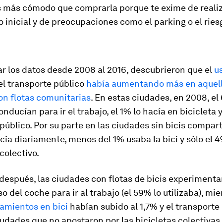
s más cómodo que comprarla porque te exime de realiz
inicial y de preocupaciones como el parking o el ries
ar los datos desde 2008 al 2016, descubrieron que el
u
el transporte público
había aumentando más en aquel
on flotas comunitarias
. En estas ciudades, en 2008, el
nducían para ir el trabajo, el 1% lo hacía en bicicleta 
público. Por su parte en las ciudades sin bicis compart
a diariamente, menos del 1% usaba la bici y sólo el 4
colectivo.
después, las ciudades con flotas de bicis experiment
so del coche para ir al trabajo (el 59% lo utilizaba), mi
amientos en bici
habían subido al 1,7% y el transporte 
udades que no apostaron por las bicicletas colectivas