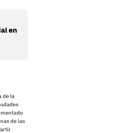
al en
 de la
ciudades
rimentado
nas de las
artir