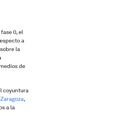
fase 0, el
especto a
 sobre la
a
 medios de
l coyuntura
,
Zaragoza
,
s a la