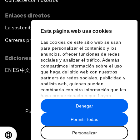
Contacte con nosotros
Enlaces directos
La sostenibilidad en el Foro
Esta página web usa cookies
Carreras profesionales
Las cookies de este sitio web se usan
para personalizar el contenido y los
anuncios, ofrecer funciones de redes
Ediciones en otros idiomas
sociales y analizar el tráfico. Además,
compartimos información sobre el uso
EN
ES
中文
日本語
▪
▪
▪
que haga del sitio web con nuestros
partners de redes sociales, publicidad y
análisis web, quienes pueden
combinarla con otra información que les
haya proporcionado o que hayan
recopilado a partir del uso que haya
Denegar
hecho de sus servicios.
Política de privacidad y normas de uso
Permitir todas
Sitemap
Personalizar
©
2026
Foro Económico Mundial
EN
ES
中文
日本語