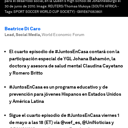
para el desarrollo social, en la Queen's High School de Johannesburgo el
30 de junio de 2010.
Image:
REUTERS/Thomas Mukoya (SOUTH AFRICA -
Tags: SPORT SOCCER WORLD CUP SOCIETY) - GM1E671053801
Beatrice Di Caro
Lead, Social Media
,
World Economic Forum
El cuarto episodio de #JuntosEnCasa contará con la
participación especial de YGL Johana Bahamón, la
doctora y asesora de salud mental Claudina Cayetano
y Romero Britto
#JuntosEnCasa es un programa educativo y de
prevención para jóvenes Hispanos en Estados Unidos
y América Latina
Sigue el cuarto episodio de #JuntosEnCasa viernes 1
de mayo a las 18 (ET) vía @wef_es, @UniNoticias y