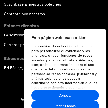
Suscríbase a nuestros boletines
Contacte con nosotros
Enlaces directos
La sostenibilidad en el Foro
Esta página web usa cookies
Carreras profesionales
Las cookies de este sitio web se usan
para personalizar el contenido y los
anuncios, ofrecer funciones de redes
Ediciones en otros idiomas
sociales y analizar el tráfico. Además,
compartimos información sobre el uso
EN
ES
中文
日本語
▪
▪
▪
que haga del sitio web con nuestros
partners de redes sociales, publicidad y
análisis web, quienes pueden
combinarla con otra información que les
haya proporcionado o que hayan
recopilado a partir del uso que haya
Denegar
hecho de sus servicios.
Política de privacidad y normas de uso
Permitir todas