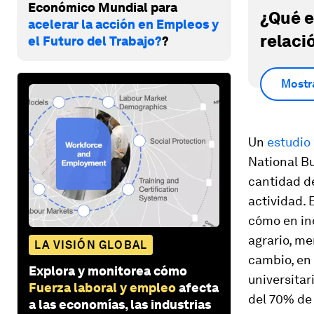
Económico Mundial para
¿Qué e
acelerar la acción en Empleos y
relaci
el Futuro del Trabajo?
?
Mostr
Un
estudio
National B
cantidad d
actividad. 
cómo en ind
agrario, me
LA VISIÓN GLOBAL
cambio, en
Explora y monitorea cómo
universitar
Fuerza laboral y empleo
afecta
del 70% de 
a las economías, las industrias