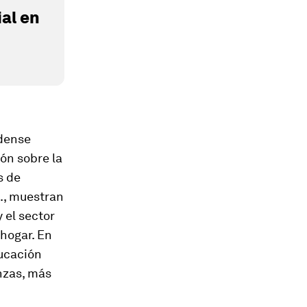
al en
idense
ón sobre la
s de
U., muestran
 el sector
 hogar. En
ducación
anzas, más