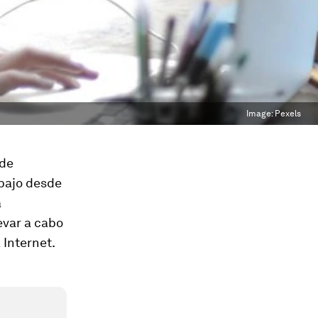
Image:
Pexels
 de
abajo desde
a
evar a cabo
 Internet.