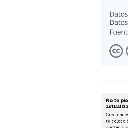
No te pi
actualiz
Crea una c
tu colecci
contenido