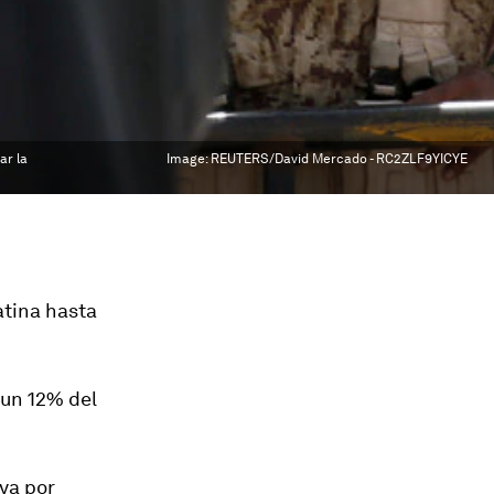
ar la
Image:
REUTERS/David Mercado - RC2ZLF9YICYE
atina hasta
 un 12% del
ya por