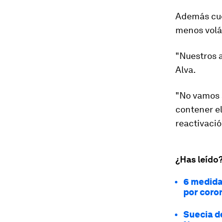
Además cu
menos volát
"Nuestros a
Alva.
"No vamos a
contener el
reactivaci
¿Has leído
6 medida
por coro
Suecia de