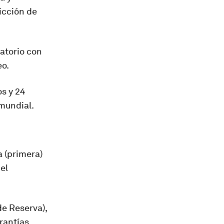
icción de
gatorio con
eo.
os y
24
mundial.
 (primera)
el
de Reserva),
rantías