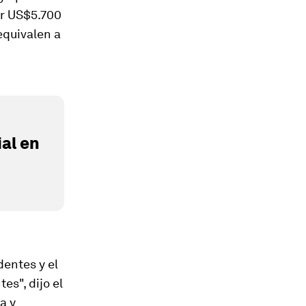
or US$5.700
equivalen a
al en
entes y el
s", dijo el
a y