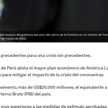
del anuncio del gobierno peruano del cierre de la frontera en un intento de fren
17 de marzo de 2020.
 precedentes para una crisis sin precedentes.
 de Perú alista el mayor plan económico de América L
para mitigar el impacto de la crisis del coronavirus.
momento, más de US$25.000 millones,
el equivalente a
nterno Bruto
(PIB) del país.
s muy superiores a las medidas de estímulo aprobadas 