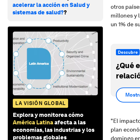
acelerar la acción en Salud y
otros paíse
sistemas de salud?
?
millones y 
un 1% de su
Descubre
¿Qué e
relaci
Mostr
LA VISIÓN GLOBAL
Explora y monitorea cómo
"El impact
América Latina
afecta a las
plan económ
economías, las industrias y los
problemas globales
domingo en