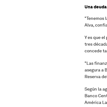
Una deuda 
"Tenemos la
Alva, confi
Y es que e
tres décad
concede ta
"Las finanz
asegura a 
Reserva del
Según la ag
Banco Cent
América La