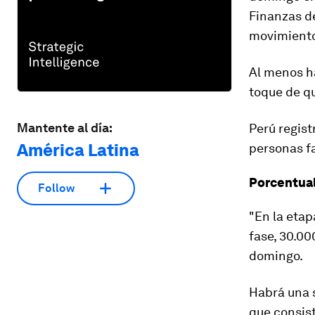
Finanzas d
movimient
Al menos ha
toque de qu
Mantente al día:
Perú regist
América Latina
personas f
Porcentua
Follow
"En la eta
fase, 30.00
domingo.
Habrá una s
que consis