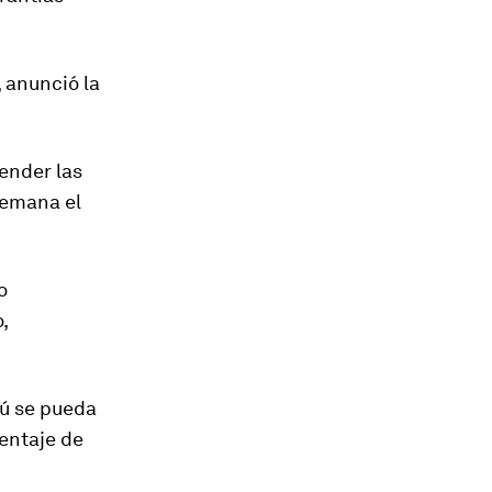
, anunció la
ender las
semana el
o
,
rú se pueda
entaje de