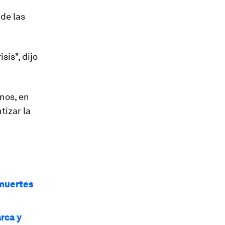
de las
sis", dijo
nos, en
tizar la
 muertes
arca y