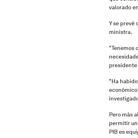
valorado e
Y se prevé
ministra.
"Tenemos qu
necesidades
presidente 
"Ha habido 
económico"
investigado
Pero más al
permitir u
PIB es equ