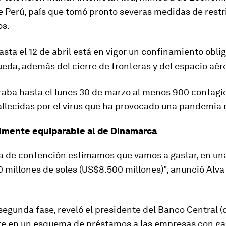
e Perú, país que tomó pronto severas medidas de restr
os.
sta el 12 de abril está en vigor un confinamiento obli
eda, además del cierre de fronteras y del espacio aér
raba hasta el lunes 30 de marzo
al menos 900
contagi
allecidas
por el virus que ha provocado una pandemia 
lmente equiparable al de Dinamarca
pa de contención estimamos que vamos a gastar, en una
0 millones de soles (US$8.500 millones)", anunció Alva 
egunda fase, reveló el presidente del Banco Central (
te en un
esquema de préstamos a las empresas con ga