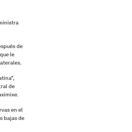
ministra
espués de
 que le
aterales.
tina",
ral de
aximixe.
vas en el
ás bajas de