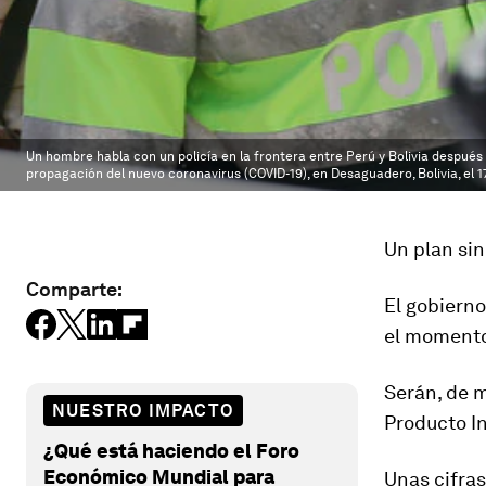
Un hombre habla con un policía en la frontera entre Perú y Bolivia después 
propagación del nuevo coronavirus (COVID-19), en Desaguadero, Bolivia, el 
Un plan sin
Comparte:
El gobierno
el momento 
Serán, de 
NUESTRO IMPACTO
Producto I
¿Qué está haciendo el Foro
Económico Mundial para
Unas cifra