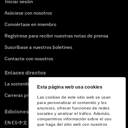
Iniciar sesión
Asóciese con nosotros
Conviértase en miembro
Regístrese para recibir nuestras notas de prensa
Suscríbase a nuestros boletines
Contacte con nosotros
Enlaces directos
La sostenibilidad en el Foro
Esta página web usa cookies
Carreras profesionales
Las cookies de este sitio web se usan
para personalizar el contenido y los
anuncios, ofrecer funciones de redes
Ediciones en otros idiomas
sociales y analizar el tráfico. Además,
compartimos información sobre el uso
EN
ES
中文
日本語
▪
▪
▪
que haga del sitio web con nuestros