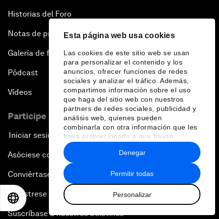
Historias del Foro
Notas de prensa
Esta página web usa cookies
Galería de fotos
Las cookies de este sitio web se usan
para personalizar el contenido y los
anuncios, ofrecer funciones de redes
Pódcast
sociales y analizar el tráfico. Además,
compartimos información sobre el uso
Vídeos
que haga del sitio web con nuestros
partners de redes sociales, publicidad y
Participe en el Foro
análisis web, quienes pueden
combinarla con otra información que les
Iniciar sesión
haya proporcionado o que hayan
recopilado a partir del uso que haya
Denegar
Asóciese con nosotros
hecho de sus servicios.
Permitir todas
Conviértase en miembro
Regístrese para recibir nuestras notas de prensa
Personalizar
EN
ES
中文
日本語
Suscríbase a nuestros boletines