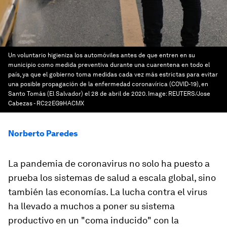
Un voluntario higieniza los automóviles antes de que entren en su
municipio como medida preventiva durante una cuarentena en todo el
país, ya que el gobierno toma medidas cada vez más estrictas para evitar
una posible propagación de la enfermedad coronavírica (COVID-19), en
Santo Tomás (El Salvador) el 28 de abril de 2020.
Image:
REUTERS/Jose
Cabezas - RC22EG9HACMX
Norberto Paredes
La pandemia de coronavirus no solo ha puesto a
prueba los sistemas de salud a escala global, sino
también las economías. La lucha contra el virus
ha llevado a muchos a poner su sistema
productivo en un "coma inducido" con la