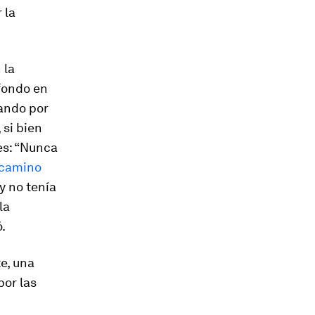
 la
 la
fondo en
ando por
 si bien
es: “Nunca
 camino
y no tenía
la
.
te, una
por las