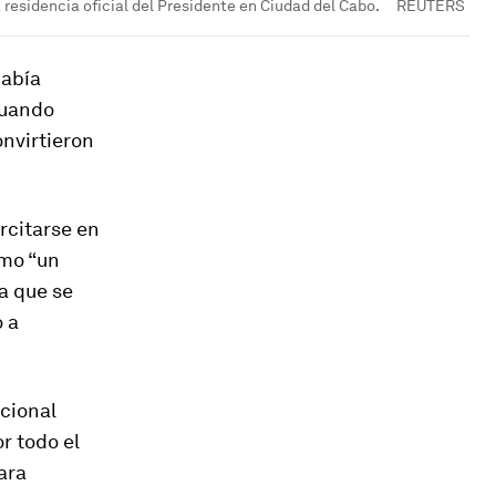
residencia oficial del Presidente en Ciudad del Cabo.
REUTERS
Había
cuando
onvirtieron
rcitarse en
omo “un
a que se
o a
acional
r todo el
ara