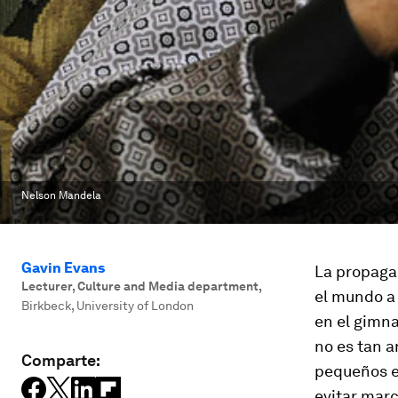
Nelson Mandela
Gavin Evans
La propaga
Lecturer, Culture and Media department
,
el mundo a 
Birkbeck, University of London
en el gimna
no es tan a
Comparte:
pequeños en
evitar marc