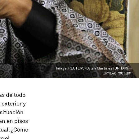
Image:
REUTERS/Dylan Martinez (BRITAIN) -
GM1E46P00TQ01
as de todo
 exterior y
 situación
en en pisos
itual. ¿Cómo
e el