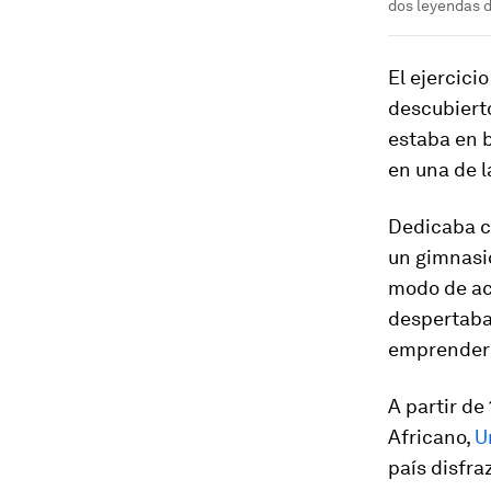
dos leyendas d
El ejercici
descubiert
estaba en b
en una de 
Dedicaba cu
un gimnasi
modo de acu
despertaba 
emprender 
A partir de
Africano,
U
país disfra