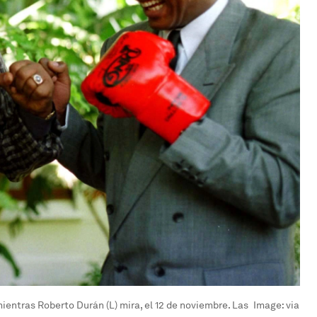
ientras Roberto Durán (L) mira, el 12 de noviembre. Las
Image:
via