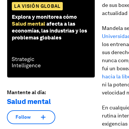
de sus boxe
LA VISIÓN GLOBAL
actualidad 
Explora y monitorea cómo
Salud mental
afecta a las
Mandela se
economías, las industrias y los
Universida
problemas globales
los entren
sus derecho
nunca comp
fui un boxe
hacia la li
ni la poten
Mantente al día:
velocidad n
Salud mental
En cualquie
rutina inte
Follow
exigencias 