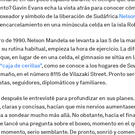
nto? Gavin Evans echa la vista atrás para conocer có
oxeador y símbolo de la liberación de Sudáfrica
Nelso
 encarcelamiento en una minúscula celda en la isla R
ro de 1990. Nelson Mandela se levanta a las 5 de la ma
su rutina habitual, empieza la hora de ejercicio. La di
 que, en lugar de en una celda, el gimnasio se sitúa en l
“caja de cerillas”
, como se conoce a los hogares de So
maño, en el número 8115 de Vilazaki Street. Pronto se
stas, seguidores, diplomáticos y familiares.
después le entrevisté para profundizar en sus planes.
 claras y concisas, hacían que mis nervios aumentase
a a sondear mucho más allá. No obstante, hacia el fina
le lancé una pregunta sobre el boxeo, momento en el q
l momento, serio semblante. De pronto, sonrió y comen