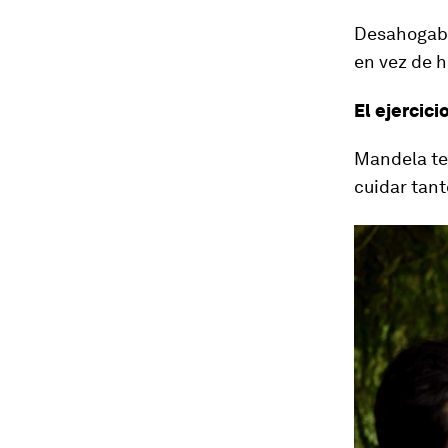
Desahogaba
en vez de h
El ejercici
Mandela ten
cuidar tant