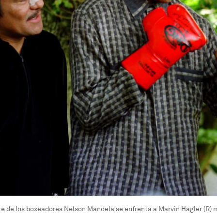
te de los boxeadores Nelson Mandela se enfrenta a Marvin Hagler (R) m