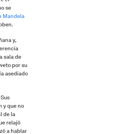
mo se
n Mandela
obben.
ñana y,
ferencia
a sala de
weto por su
ría asediado
 Sus
n y que no
l de la
ue relajó
zó a hablar