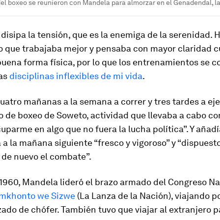
el boxeo se reunieron con Mandela para almorzar en el Genadendal, la 
o disipa la tensión, que es la enemiga de la serenidad. 
o que trabajaba mejor y pensaba con mayor claridad 
uena forma física, por lo que los entrenamientos se c
las
disciplinas inflexibles de mi vida
.
atro mañanas a la semana a correr y tres tardes a eje
o de boxeo de Soweto, actividad que llevaba a cabo c
parme en algo que no fuera la lucha política”. Y añadí
a la mañana siguiente “fresco y vigoroso” y “dispuest
de nuevo el combate”.
 1960, Mandela lideró el brazo armado del Congreso N
mkhonto we Sizwe
(La Lanza de la Nación), viajando po
zado de chófer. También tuvo que viajar al extranjero p