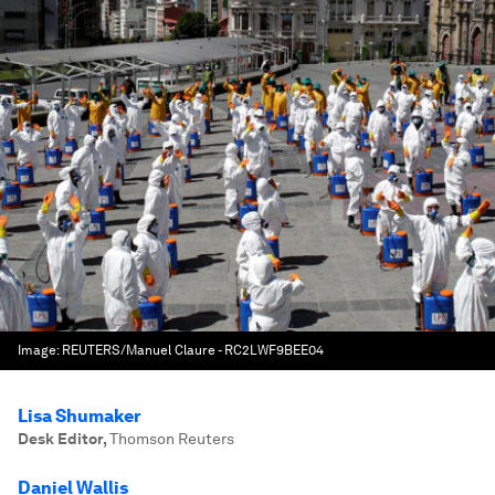
Image:
REUTERS/Manuel Claure - RC2LWF9BEE04
Lisa Shumaker
Desk Editor
,
Thomson Reuters
Daniel Wallis