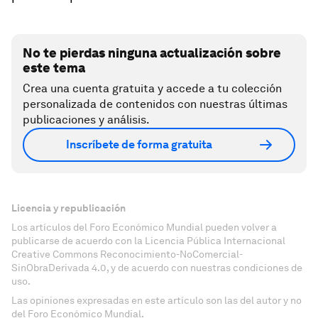
No te pierdas ninguna actualización sobre
este tema
Crea una cuenta gratuita y accede a tu colección
personalizada de contenidos con nuestras últimas
publicaciones y análisis.
Inscríbete de forma gratuita
Licencia y republicación
Los artículos del Foro Económico Mundial pueden volver a
publicarse de acuerdo con la Licencia Pública Internacional
Creative Commons Reconocimiento-NoComercial-
SinObraDerivada 4.0, y de acuerdo con nuestras condiciones de
uso.
Las opiniones expresadas en este artículo son las del autor y no
del Foro Económico Mundial.