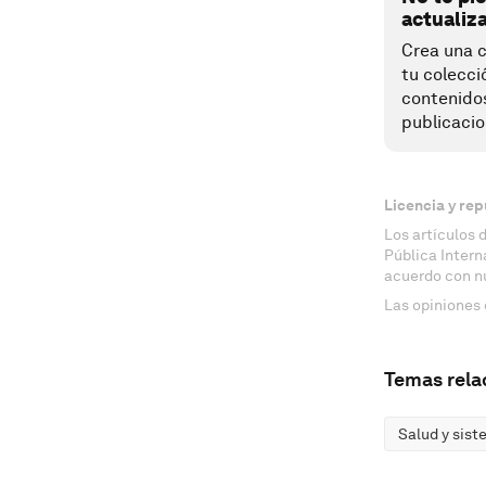
actualiz
Crea una c
tu colecci
contenido
publicacio
Licencia y rep
Los artículos 
Pública Inter
acuerdo con n
Las opiniones 
Temas rela
Salud y sist