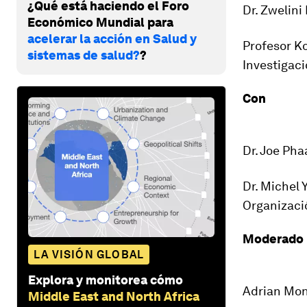
¿Qué está haciendo el Foro
Dr. Zwelini
Económico Mundial para
acelerar la acción en Salud y
Profesor Ko
sistemas de salud?
?
Investigac
Con
Dr. Joe Pha
Dr. Michel 
Organizaci
Moderado 
LA VISIÓN GLOBAL
Explora y monitorea cómo
Adrian Mon
Middle East and North Africa