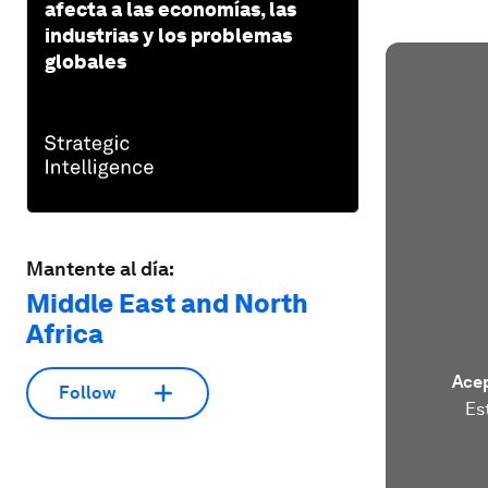
afecta a las economías, las
industrias y los problemas
globales
Mantente al día:
Middle East and North
Africa
Acep
Follow
Es