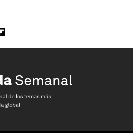
da
Semanal
nal de los temas más
a global