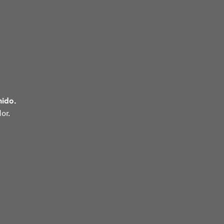
nido.
or.