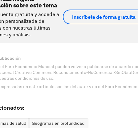
ación sobre este tema
uenta gratuita y accede a
Inscríbete de forma gratuita
ón personalizada de
s con nuestras últimas
nes y análisis.
ublicación
del Foro Económico Mundial pueden volver a publicarse de acuerdo con
nacional Creative Commons Reconocimiento-NoComercial-SinObraDeri
uestras condiciones de uso.
expresadas en este artículo son las del autor y no del Foro Económico
cionados:
emas de salud
Geografías en profundidad