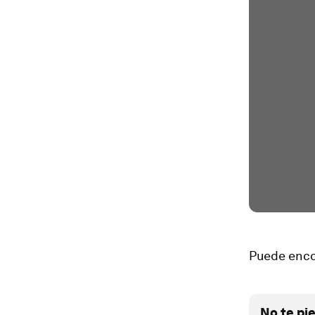
Puede enco
No te pi