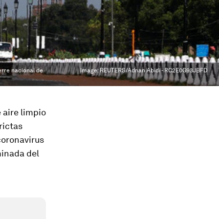
rre nacional de
Image:
REUTERS/Adnan Abidi - RC2E0G93JBFD
 aire limpio
rictas
coronavirus
minada del