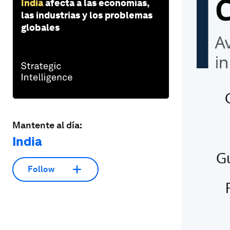
India
afecta a las economías,
las industrias y los problemas
globales
Mantente al día:
India
Follow