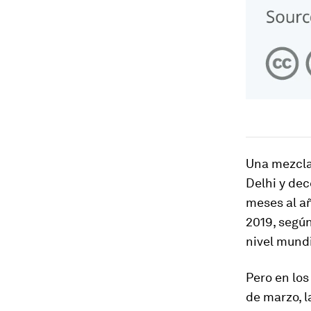
Una mezcla 
Delhi y dec
meses al añ
2019, según
nivel mundi
Pero en los
de marzo, 