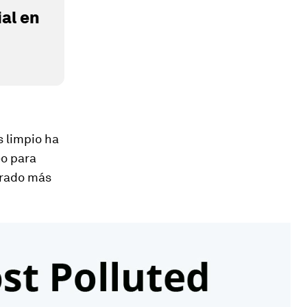
al en
s limpio ha
eo para
brado más