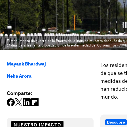
El monumento de guerra de la Puerta de la India se muestra después de q
21 días para frenar la propagación de la enfermedad del Coronavirus (COVID-1
Mayank Bhardwaj
Los residen
de que se t
Neha Arora
medidas de
han reduci
Comparte:
mundo.
Descubre
NUESTRO IMPACTO