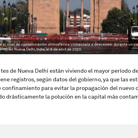
ue el nivel de contaminación atmosférica comenzara a descender durante un cie
9), en Nueva Delhi, India, el 8 de abril de 2020.
tes de Nueva Delhi están viviendo el mayor período de
iene registros, según datos del gobierno, ya que las est
 confinamiento para evitar la propagación del nuevo 
do drásticamente la polución en la capital más conta