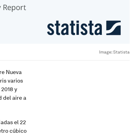
Image:
Statista
bre Nueva
is varios
 2018 y
 del aire a
iadas el 22
etro cúbico