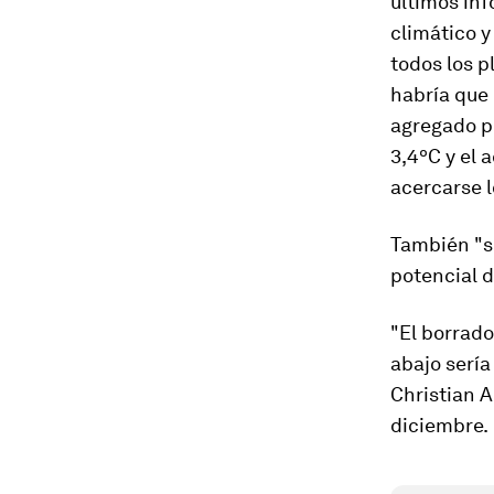
últimos inf
climático y
todos los p
habría que 
agregado pr
3,4ºC y el 
acercarse l
También "su
potencial d
"El borrado
abajo sería
Christian Ai
diciembre.