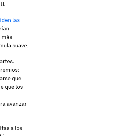
UU.
iden las
rían
o más
rmula suave.
artes.
premios:
rarse que
e que los
ara avanzar
itas a los