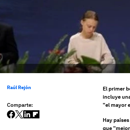
Raúl Rejón
El primer b
incluye un
Comparte:
"el mayor e
Hay países 
que "mejor