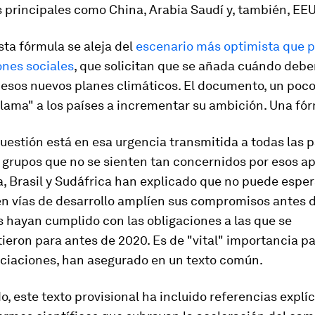
 principales como China, Arabia Saudí y, también, EE
sta fórmula se aleja del
escenario más optimista que p
ones sociales
, que solicitan que se añada cuándo debe
 esos nuevos planes climáticos. El documento, un poc
llama" a los países a incrementar su ambición. Una fó
cuestión está en esa urgencia transmitida a todas las p
 grupos que no se sienten tan concernidos por esos a
a, Brasil y Sudáfrica han explicado que no puede espe
en vías de desarrollo amplíen sus compromisos antes d
s hayan cumplido con las obligaciones a las que se
eron para antes de 2020. Es de "vital" importancia p
ociaciones, han asegurado en un texto común.
do, este texto provisional ha incluido referencias explíc