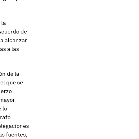
 la
 Acuerdo de
a alcanzar
as a las
ón de la
el que se
uerzo
"mayor
 lo
rafo
elegaciones
as fuentes,