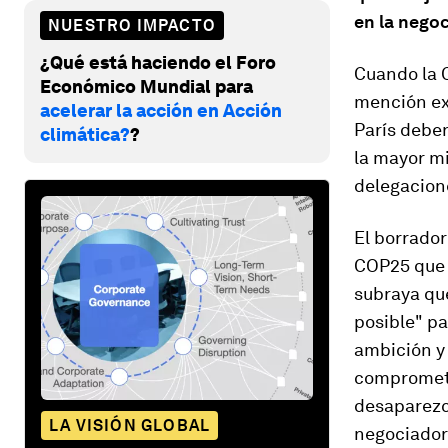
en la nego
NUESTRO IMPACTO
¿Qué está haciendo el Foro
Cuando la 
Económico Mundial para
mención exp
acelerar la acción en Acción
París debe
climática?
?
la mayor mi
delegacion
El borrador
COP25 que c
subraya que
posible" p
ambición y 
comprometi
desaparezc
LA VISIÓN GLOBAL
negociadora