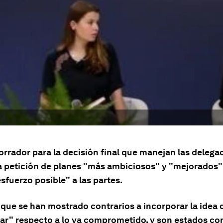
orrador para la decisión final que manejan las delega
a petición de planes "más ambiciosos" y "mejorados"
sfuerzo posible" a las partes.
que se han mostrado contrarios a incorporar la idea 
ar" respecto a lo ya comprometido, y son estados co