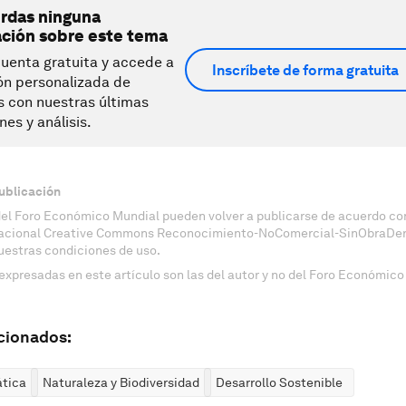
erdas ninguna
ación sobre este tema
uenta gratuita y accede a
Inscríbete de forma gratuita
ón personalizada de
s con nuestras últimas
nes y análisis.
ublicación
del Foro Económico Mundial pueden volver a publicarse de acuerdo con
nacional Creative Commons Reconocimiento-NoComercial-SinObraDeri
uestras condiciones de uso.
expresadas en este artículo son las del autor y no del Foro Económico
cionados:
ática
Naturaleza y Biodiversidad
Desarrollo Sostenible