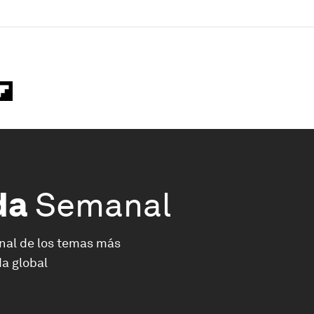
da
Semanal
nal de los temas más
a global