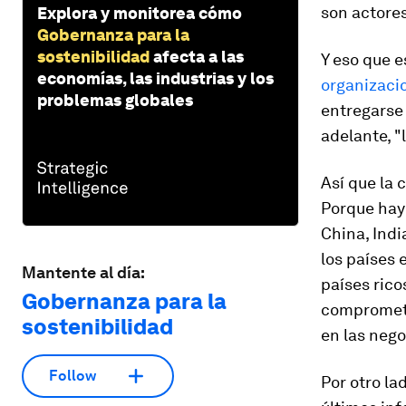
son actores
Explora y monitorea cómo
Gobernanza para la
sostenibilidad
afecta a las
Y eso que e
economías, las industrias y los
organizaci
problemas globales
entregarse
adelante, "
Así que la 
Porque hay
China, Indi
los países 
Mantente al día:
países rico
Gobernanza para la
comprometi
sostenibilidad
en las neg
Follow
Por otro la