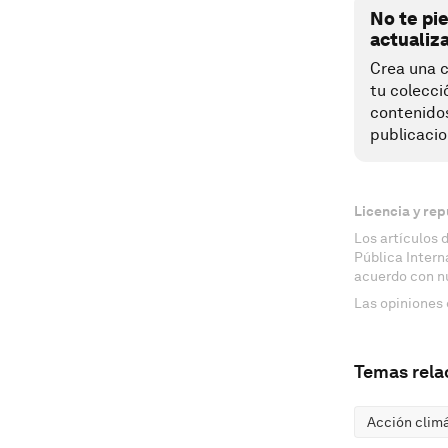
No te pi
actualiz
Crea una c
tu colecci
contenido
publicacio
Licencia y rep
Los artículos 
Pública Inter
acuerdo con n
Las opiniones 
Temas rela
Acción clim