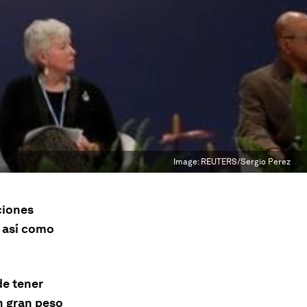
Image:
REUTERS/Sergio Perez
ciones
 así como
de tener
n gran peso