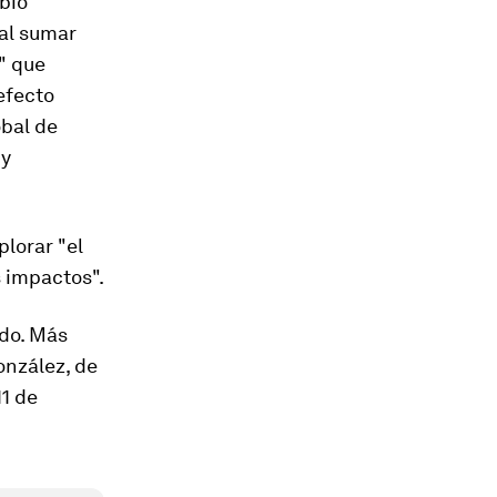
bio
 al sumar
" que
efecto
obal de
 y
plorar "el
s impactos".
ado. Más
onzález, de
11 de