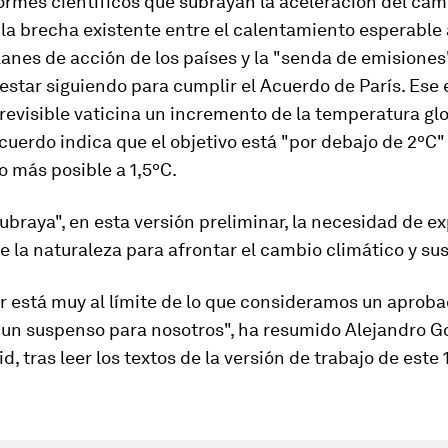
ormes científicos que subrayan la aceleración del cam
 la brecha existente entre el calentamiento esperable
lanes de acción de los países y la "senda de emisiones
estar siguiendo para cumplir el Acuerdo de París. Ese 
evisible vaticina un incremento de la temperatura gl
acuerdo indica que el objetivo está "por debajo de 2ºC"
o más posible a 1,5ºC.
braya", en esta versión preliminar, la necesidad de ex
e la naturaleza para afrontar el cambio climático y su
r está muy al límite de lo que consideramos un aprob
 un suspenso para nosotros", ha resumido Alejandro G
d, tras leer los textos de la versión de trabajo de este 