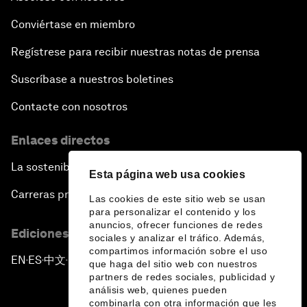
Conviértase en miembro
Regístrese para recibir nuestras notas de prensa
Suscríbase a nuestros boletines
Contacte con nosotros
Enlaces directos
La sostenibilidad en el Foro
Esta página web usa cookies
Carreras profesionales
Las cookies de este sitio web se usan
para personalizar el contenido y los
anuncios, ofrecer funciones de redes
Ediciones en otros idiomas
sociales y analizar el tráfico. Además,
compartimos información sobre el uso
EN
ES
中文
日本語
▪
▪
▪
que haga del sitio web con nuestros
partners de redes sociales, publicidad y
análisis web, quienes pueden
combinarla con otra información que les