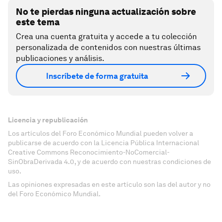
No te pierdas ninguna actualización sobre
este tema
Crea una cuenta gratuita y accede a tu colección
personalizada de contenidos con nuestras últimas
publicaciones y análisis.
Inscríbete de forma gratuita
Licencia y republicación
Los artículos del Foro Económico Mundial pueden volver a
publicarse de acuerdo con la Licencia Pública Internacional
Creative Commons Reconocimiento-NoComercial-
SinObraDerivada 4.0, y de acuerdo con nuestras condiciones de
uso.
Las opiniones expresadas en este artículo son las del autor y no
del Foro Económico Mundial.