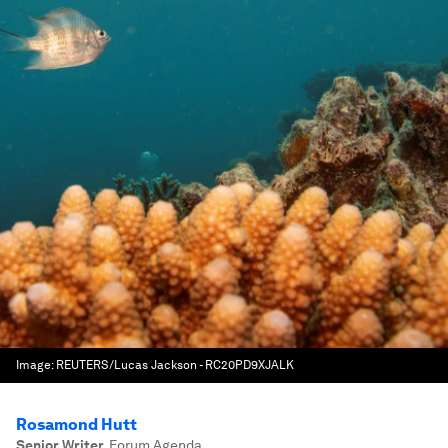
Image:
REUTERS/Lucas Jackson - RC20PD9XJALK
Rosamond Hutt
Senior Writer
,
Forum Agenda